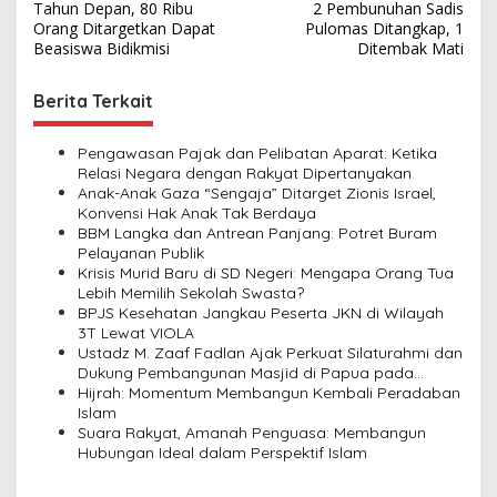
Tahun Depan, 80 Ribu
2 Pembunuhan Sadis
o
Orang Ditargetkan Dapat
Pulomas Ditangkap, 1
s
Beasiswa Bidikmisi
Ditembak Mati
t
Berita Terkait
n
a
Pengawasan Pajak dan Pelibatan Aparat: Ketika
v
Relasi Negara dengan Rakyat Dipertanyakan
Anak-Anak Gaza “Sengaja” Ditarget Zionis Israel,
i
Konvensi Hak Anak Tak Berdaya
BBM Langka dan Antrean Panjang: Potret Buram
g
Pelayanan Publik
a
Krisis Murid Baru di SD Negeri: Mengapa Orang Tua
Lebih Memilih Sekolah Swasta?
t
BPJS Kesehatan Jangkau Peserta JKN di Wilayah
i
3T Lewat VIOLA
Ustadz M. Zaaf Fadlan Ajak Perkuat Silaturahmi dan
o
Dukung Pembangunan Masjid di Papua pada
n
Pengajian Yayasan Alimbas Insan Cita
Hijrah: Momentum Membangun Kembali Peradaban
Islam
Suara Rakyat, Amanah Penguasa: Membangun
Hubungan Ideal dalam Perspektif Islam