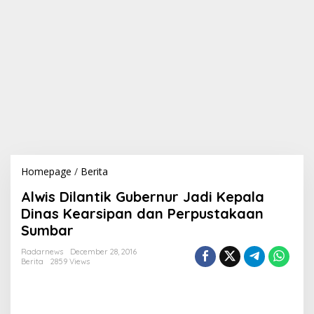
Homepage
/
Berita
A
l
Alwis Dilantik Gubernur Jadi Kepala
w
i
Dinas Kearsipan dan Perpustakaan
s
Sumbar
D
i
Radarnews
December 28, 2016
l
Berita
2859 Views
a
n
t
i