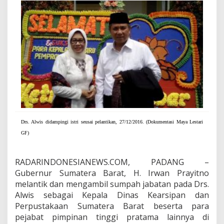
e
a
r
s
i
p
a
n
d
a
n
P
e
Drs. Alwis didampingi istri seusai pelantikan, 27/12/2016. (Dokumentasi Maya Lestari
r
p
GF)
u
s
t
RADARINDONESIANEWS.COM, PADANG –
a
Gubernur Sumatera Barat, H. Irwan Prayitno
k
melantik dan mengambil sumpah jabatan pada Drs.
a
Alwis sebagai Kepala Dinas Kearsipan dan
a
Perpustakaan Sumatera Barat beserta para
n
S
pejabat pimpinan tinggi pratama lainnya di
u