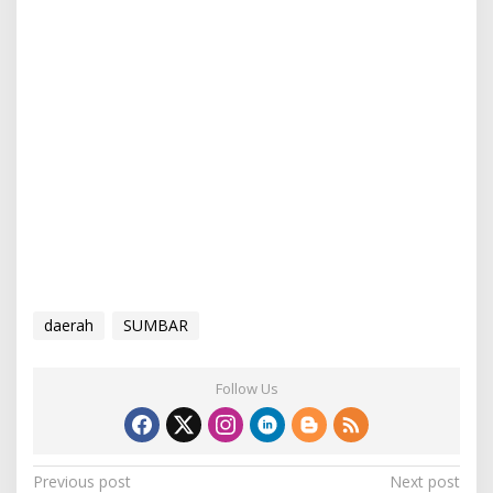
daerah
SUMBAR
Follow Us
P
Previous post
Next post