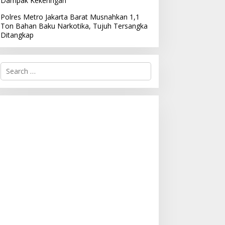
Dampak Kekeringan
Polres Metro Jakarta Barat Musnahkan 1,1
Ton Bahan Baku Narkotika, Tujuh Tersangka
Ditangkap
S
e
a
r
c
h
f
o
r
: