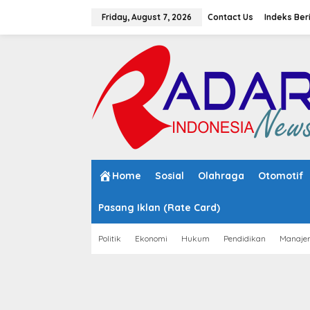
S
k
Friday, August 7, 2026
Contact Us
Indeks Ber
i
p
t
o
c
o
n
t
e
n
t
Home
Sosial
Olahraga
Otomotif
Pasang Iklan (Rate Card)
Politik
Ekonomi
Hukum
Pendidikan
Manaje