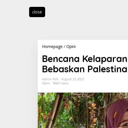
close
Homepage
/
Opini
B
e
Bencana Kelaparan 
n
c
Bebaskan Palestina
a
n
a
Admin RIN
August 23, 2025
K
Opini
3660 Views
e
l
a
p
a
r
a
n