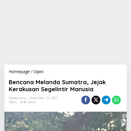
Homepage
/
Opini
B
e
Bencana Melanda Sumatra, Jejak
n
c
Kerakusan Segelintir Manusia
a
n
Radarnews
December 22, 2025
Opini
3448 Views
a
M
e
l
a
n