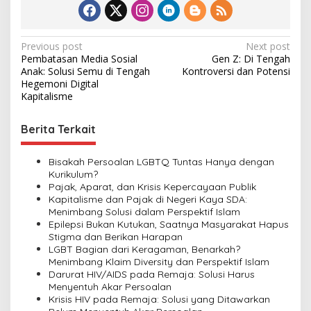
P
Previous post
Next post
Pembatasan Media Sosial
Gen Z: Di Tengah
o
Anak: Solusi Semu di Tengah
Kontroversi dan Potensi
s
Hegemoni Digital
Kapitalisme
t
n
Berita Terkait
a
v
Bisakah Persoalan LGBTQ Tuntas Hanya dengan
Kurikulum?
i
Pajak, Aparat, dan Krisis Kepercayaan Publik
Kapitalisme dan Pajak di Negeri Kaya SDA:
g
Menimbang Solusi dalam Perspektif Islam
a
Epilepsi Bukan Kutukan, Saatnya Masyarakat Hapus
Stigma dan Berikan Harapan
t
LGBT Bagian dari Keragaman, Benarkah?
i
Menimbang Klaim Diversity dan Perspektif Islam
Darurat HIV/AIDS pada Remaja: Solusi Harus
o
Menyentuh Akar Persoalan
n
Krisis HIV pada Remaja: Solusi yang Ditawarkan