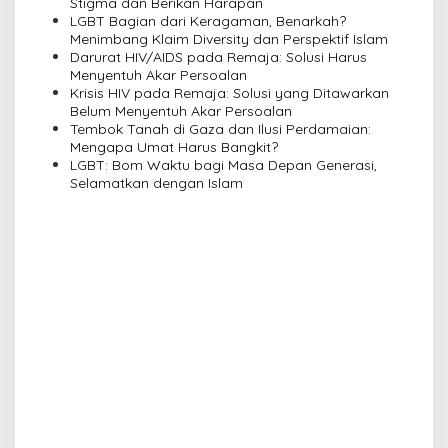
a
Stigma dan Berikan Harapan
LGBT Bagian dari Keragaman, Benarkah?
t
Menimbang Klaim Diversity dan Perspektif Islam
i
Darurat HIV/AIDS pada Remaja: Solusi Harus
Menyentuh Akar Persoalan
o
Krisis HIV pada Remaja: Solusi yang Ditawarkan
n
Belum Menyentuh Akar Persoalan
Tembok Tanah di Gaza dan Ilusi Perdamaian:
Mengapa Umat Harus Bangkit?
LGBT: Bom Waktu bagi Masa Depan Generasi,
Selamatkan dengan Islam