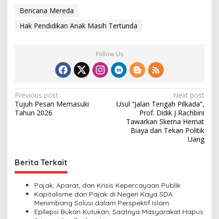
Bencana Mereda
Hak Pendidikan Anak Masih Tertunda
Follow Us
P
Previous post
Next post
Tujuh Pesan Memasuki
Usul “Jalan Tengah Pilkada”,
o
Tahun 2026
Prof. Didik J Rachbini
s
Tawarkan Skema Hemat
Biaya dan Tekan Politik
t
Uang
n
Berita Terkait
a
v
Pajak, Aparat, dan Krisis Kepercayaan Publik
i
Kapitalisme dan Pajak di Negeri Kaya SDA:
Menimbang Solusi dalam Perspektif Islam
g
Epilepsi Bukan Kutukan, Saatnya Masyarakat Hapus