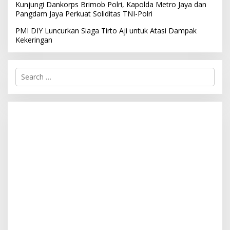
Kunjungi Dankorps Brimob Polri, Kapolda Metro Jaya dan
Pangdam Jaya Perkuat Soliditas TNI-Polri
PMI DIY Luncurkan Siaga Tirto Aji untuk Atasi Dampak
Kekeringan
S
e
a
r
c
h
f
o
r
: