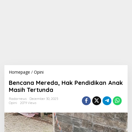
Homepage
/
Opini
B
e
Bencana Mereda, Hak Pendidikan Anak
n
c
Masih Tertunda
a
n
Radarnews
December 30, 2025
Opini
2079 Views
a
M
e
r
e
d