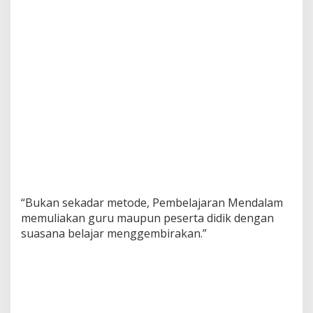
H
e
b
a
t
M
e
l
a
l
u
i
P
e
m
b
“Bukan sekadar metode, Pembelajaran Mendalam
e
memuliakan guru maupun peserta didik dengan
l
suasana belajar menggembirakan.”
a
j
a
r
a
n
M