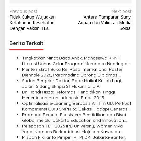
P
Previous post
Next post
Tidak Cukup Wujudkan
Antara Tamparan Sunyi
o
Ketahanan Kesehatan
Adnan dan Validitas Media
s
Dengan Vaksin TBC
Sosial
t
Berita Terkait
n
a
Tingkatkan Minat Baca Anak, Mahasiswa KKNT
v
Literasi Unhas Gelar Program Membaca Nyaring di
Lima Dusun Desa Laikang
Menteri Ekraf Buka Re: Rasa International Poster
i
Biennale 2026, Paramadina Dorong Diplomasi
Budaya Visual
Sudah Bergelar Doktor, Babe Haikal Kuliah Lagi,
g
Jalani Sidang Skripsi S1 Hukum di UIA
a
Dr. Handi Risza: Reformasi Pendidikan Tinggi
Menentukan Arah Indonesia Emas 2045
t
Optimalisasi e-Learning Berbasis AI, Tim UIA Perkuat
i
Kompetensi Guru SMPN 35 Bekasi Hadapi Generasi
Alpha
Pramono Perkuat Ekosistem Pendidikan dan Riset
o
Global melalui Jakarta Education and Innovation
n
Center
Pelepasan TEP 2026 IPB University, Wamen Viva
Yoga: Kampus Berkontribusi Majukan Kawasan
Transmigrasi
Misbah Fikrianto Pimpin IPTPI DKI Jakarta-Banten,