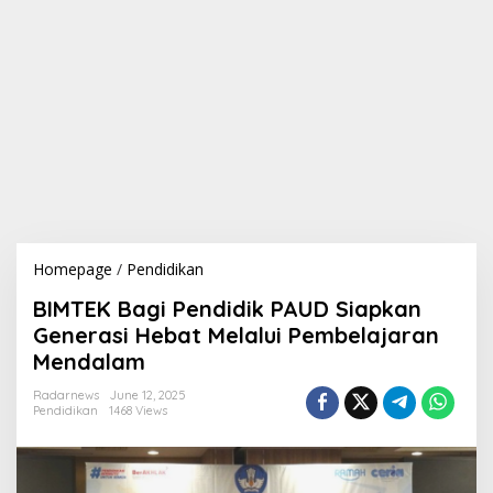
Homepage
/
Pendidikan
B
I
BIMTEK Bagi Pendidik PAUD Siapkan
M
T
Generasi Hebat Melalui Pembelajaran
E
Mendalam
K
B
Radarnews
June 12, 2025
a
Pendidikan
1468 Views
g
i
P
e