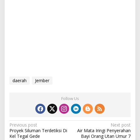
daerah
Jember
Follow Us
P
Previous post
Next post
Proyek Siluman Terdetiksi Di
Air Mata Iringi Penyerahan
o
Kel Tegal Gede
Bayi Orang Utan Umur 7