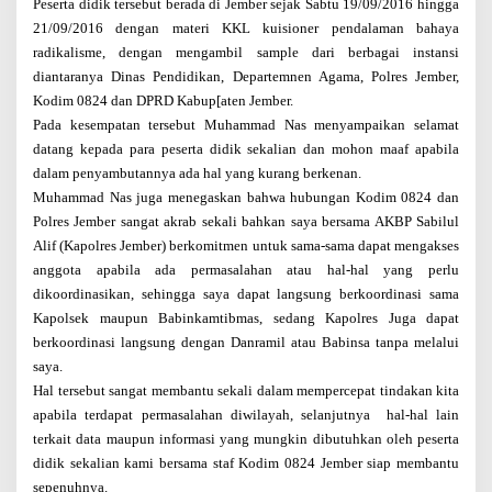
Peserta didik tersebut berada di Jember sejak Sabtu 19/09/2016 hingga
21/09/2016 dengan materi KKL kuisioner pendalaman bahaya
radikalisme, dengan mengambil sample dari berbagai instansi
diantaranya Dinas Pendidikan, Departemnen Agama, Polres Jember,
Kodim 0824 dan DPRD Kabup[aten Jember.
Pada kesempatan tersebut Muhammad Nas menyampaikan selamat
datang kepada para peserta didik sekalian dan mohon maaf apabila
dalam penyambutannya ada hal yang kurang berkenan.
Muhammad Nas juga menegaskan bahwa hubungan Kodim 0824 dan
Polres Jember sangat akrab sekali bahkan saya bersama AKBP Sabilul
Alif (Kapolres Jember) berkomitmen untuk sama-sama dapat mengakses
anggota apabila ada permasalahan atau hal-hal yang perlu
dikoordinasikan, sehingga saya dapat langsung berkoordinasi sama
Kapolsek maupun Babinkamtibmas, sedang Kapolres Juga dapat
berkoordinasi langsung dengan Danramil atau Babinsa tanpa melalui
saya.
Hal tersebut sangat membantu sekali dalam mempercepat tindakan kita
apabila terdapat permasalahan diwilayah, selanjutnya hal-hal lain
terkait data maupun informasi yang mungkin dibutuhkan oleh peserta
didik sekalian kami bersama staf Kodim 0824 Jember siap membantu
sepenuhnya.