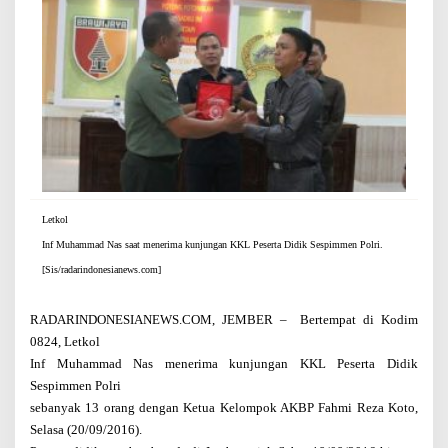
t
a
D
i
d
i
k
S
e
s
p
i
Letkol
m
Inf Muhammad Nas saat menerima kunjungan KKL Peserta Didik Sespimmen Polri.
m
e
[Sis/radarindonesianews.com]
n
P
o
RADARINDONESIANEWS.COM, JEMBER –
Bertempat di Kodim
l
0824,
Letkol
r
Inf Muhammad Nas menerima kunjungan KKL Peserta Didik
i
Sespimmen Polri
sebanyak 13 orang dengan Ketua Kelompok AKBP Fahmi Reza Koto,
Selasa (20/09/2016).