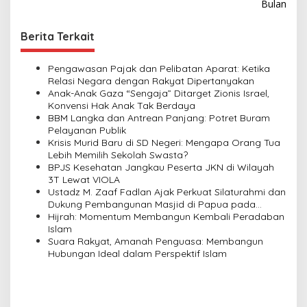
s
Bulan
t
Berita Terkait
n
a
Pengawasan Pajak dan Pelibatan Aparat: Ketika
v
Relasi Negara dengan Rakyat Dipertanyakan
Anak-Anak Gaza “Sengaja” Ditarget Zionis Israel,
i
Konvensi Hak Anak Tak Berdaya
BBM Langka dan Antrean Panjang: Potret Buram
g
Pelayanan Publik
a
Krisis Murid Baru di SD Negeri: Mengapa Orang Tua
Lebih Memilih Sekolah Swasta?
t
BPJS Kesehatan Jangkau Peserta JKN di Wilayah
i
3T Lewat VIOLA
Ustadz M. Zaaf Fadlan Ajak Perkuat Silaturahmi dan
o
Dukung Pembangunan Masjid di Papua pada
n
Pengajian Yayasan Alimbas Insan Cita
Hijrah: Momentum Membangun Kembali Peradaban
Islam
Suara Rakyat, Amanah Penguasa: Membangun
Hubungan Ideal dalam Perspektif Islam