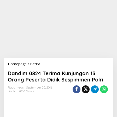
Homepage
/
Berita
D
a
Dandim 0824 Terima Kunjungan 13
n
d
Orang Peserta Didik Sespimmen Polri
i
m
Radarnews
September 20, 2016
Berita
4056 Views
0
8
2
4
T
e