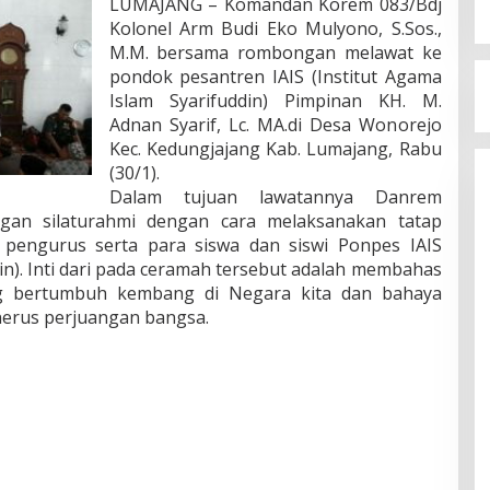
LUMAJANG – Komandan Korem 083/Bdj
Kolonel Arm Budi Eko Mulyono, S.Sos.,
M.M. bersama rombongan melawat ke
pondok pesantren IAIS (Institut Agama
Islam Syarifuddin) Pimpinan KH. M.
Adnan Syarif, Lc. MA.di Desa Wonorejo
Kec. Kedungjajang Kab. Lumajang, Rabu
(30/1).
Dalam tujuan lawatannya Danrem
ngan silaturahmi dengan cara melaksanakan tatap
pengurus serta para siswa dan siswi Ponpes IAIS
din). Inti dari pada ceramah tersebut adalah membahas
g bertumbuh kembang di Negara kita dan bahaya
erus perjuangan bangsa.