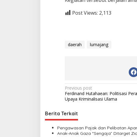
Post Views:
2,113
daerah
lumajang
P
Previous post
Ferdinand Hutahaean: Politisasi Per
o
Upaya Kriminalisasi Ulama
s
t
Berita Terkait
n
Pengawasan Pajak dan Pelibatan Apara
a
Anak-Anak Gaza “Sengaja” Ditarget Zio