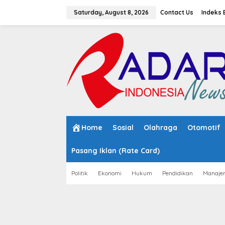
S
k
Saturday, August 8, 2026
Contact Us
Indeks 
i
p
t
o
c
o
n
t
e
n
t
Home
Sosial
Olahraga
Otomotif
Pasang Iklan (Rate Card)
Politik
Ekonomi
Hukum
Pendidikan
Manaje