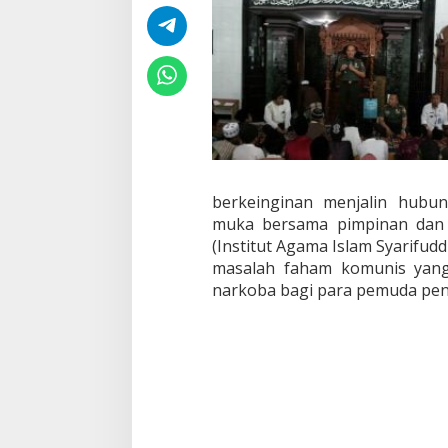
j
u
n
g
i
P
o
n
p
e
s
berkeinginan menjalin hubu
I
A
muka bersama pimpinan dan 
I
(Institut Agama Islam Syarifud
S
masalah faham komunis yan
L
narkoba bagi para pemuda pen
u
m
a
j
a
n
g