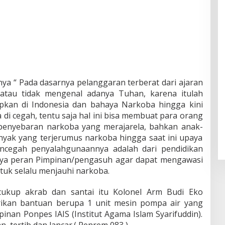
a “ Pada dasarnya pelanggaran terberat dari ajaran
atau tidak mengenal adanya Tuhan, karena itulah
pkan di Indonesia dan bahaya Narkoba hingga kini
di cegah, tentu saja hal ini bisa membuat para orang
penyebaran narkoba yang merajarela, bahkan anak-
yak yang terjerumus narkoba hingga saat ini upaya
encegah penyalahgunaannya adalah dari pendidikan
gnya peran Pimpinan/pengasuh agar dapat mengawasi
tuk selalu menjauhi narkoba.
cukup akrab dan santai itu Kolonel Arm Budi Eko
rikan bantuan berupa 1 unit mesin pompa air yang
pinan Ponpes IAIS (Institut Agama Islam Syarifuddin).
, tertib dan lancar.( Penrem 083 )