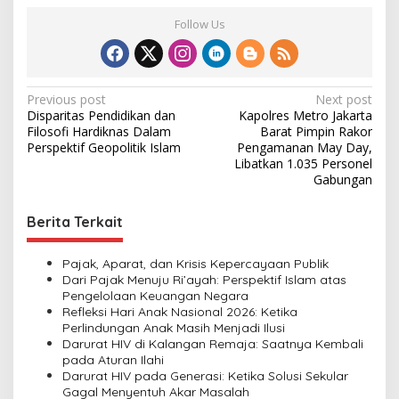
Follow Us
P
Previous post
Next post
Disparitas Pendidikan dan
Kapolres Metro Jakarta
o
Filosofi Hardiknas Dalam
Barat Pimpin Rakor
s
Perspektif Geopolitik Islam
Pengamanan May Day,
Libatkan 1.035 Personel
t
Gabungan
n
Berita Terkait
a
v
Pajak, Aparat, dan Krisis Kepercayaan Publik
i
Dari Pajak Menuju Ri’ayah: Perspektif Islam atas
Pengelolaan Keuangan Negara
g
Refleksi Hari Anak Nasional 2026: Ketika
a
Perlindungan Anak Masih Menjadi Ilusi
Darurat HIV di Kalangan Remaja: Saatnya Kembali
t
pada Aturan Ilahi
i
Darurat HIV pada Generasi: Ketika Solusi Sekular
Gagal Menyentuh Akar Masalah