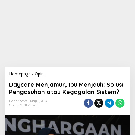
Homepage
/
Opini
D
a
Daycare Menjamur, Ibu Menjauh: Solusi
y
c
Pengasuhan atau Kegagalan Sistem?
a
r
Radarnews
May 1, 2026
Opini
2981 Views
e
M
e
n
j
a