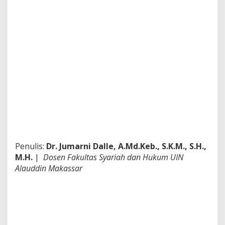
a
s
u
h
a
n
a
t
a
u
K
e
g
a
g
a
Penulis:
Dr. Jumarni Dalle, A.Md.Keb., S.K.M., S.H.,
l
M.H.
|
Dosen Fakultas Syariah dan Hukum UIN
a
Alauddin Makassar
n
S
i
s
t
e
m