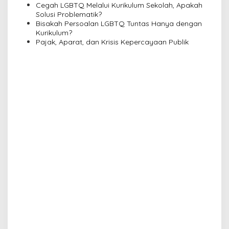
o
Cegah LGBTQ Melalui Kurikulum Sekolah, Apakah
n
Solusi Problematik?
Bisakah Persoalan LGBTQ Tuntas Hanya dengan
Kurikulum?
Pajak, Aparat, dan Krisis Kepercayaan Publik