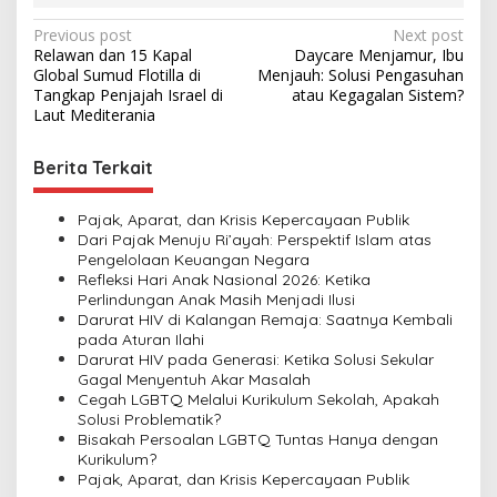
P
Previous post
Next post
Relawan dan 15 Kapal
Daycare Menjamur, Ibu
o
Global Sumud Flotilla di
Menjauh: Solusi Pengasuhan
s
Tangkap Penjajah Israel di
atau Kegagalan Sistem?
Laut Mediterania
t
n
Berita Terkait
a
v
Pajak, Aparat, dan Krisis Kepercayaan Publik
Dari Pajak Menuju Ri’ayah: Perspektif Islam atas
i
Pengelolaan Keuangan Negara
Refleksi Hari Anak Nasional 2026: Ketika
g
Perlindungan Anak Masih Menjadi Ilusi
a
Darurat HIV di Kalangan Remaja: Saatnya Kembali
pada Aturan Ilahi
t
Darurat HIV pada Generasi: Ketika Solusi Sekular
i
Gagal Menyentuh Akar Masalah
Cegah LGBTQ Melalui Kurikulum Sekolah, Apakah
o
Solusi Problematik?
n
Bisakah Persoalan LGBTQ Tuntas Hanya dengan
Kurikulum?
Pajak, Aparat, dan Krisis Kepercayaan Publik