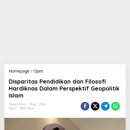
Homepage
/
Opini
D
i
Disparitas Pendidikan dan Filosofi
s
p
Hardiknas Dalam Perspektif Geopolitik
a
Islam
r
i
Radarnews
May 1, 2026
t
Opini
1838 Views
a
s
P
e