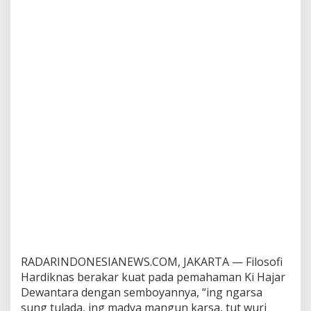
t
i
k
I
s
l
a
m
RADARINDONESIANEWS.COM, JAKARTA — Filosofi
Hardiknas berakar kuat pada pemahaman Ki Hajar
Dewantara dengan semboyannya, “ing ngarsa
sung tulada, ing madya mangun karsa, tut wuri