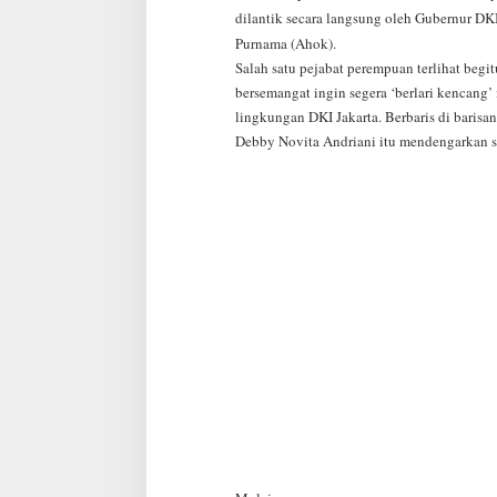
t
dilantik secara langsung oleh Gubernur DKI
a
Purnama (Ahok).
J
a
Salah satu pejabat perempuan terlihat begit
d
bersemangat ingin segera ‘berlari kencang’
i
lingkungan DKI Jakarta. Berbaris di baris
G
Debby Novita Andriani itu mendengarkan 
u
b
e
r
n
u
r
D
K
I