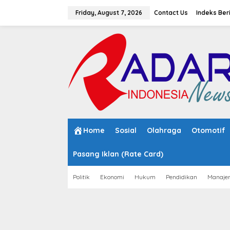
S
k
Friday, August 7, 2026
Contact Us
Indeks Ber
i
p
t
o
c
o
n
t
e
n
t
Home
Sosial
Olahraga
Otomotif
Pasang Iklan (Rate Card)
Politik
Ekonomi
Hukum
Pendidikan
Manaje