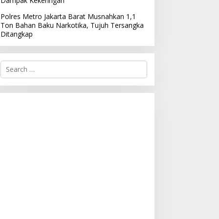
Dampak Kekeringan
Polres Metro Jakarta Barat Musnahkan 1,1
Ton Bahan Baku Narkotika, Tujuh Tersangka
Ditangkap
S
e
a
r
c
h
f
o
r
: