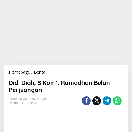
Homepage
/
Berita
D
i
Didi Diah, S.Kom*: Ramadhan Bulan
d
i
Perjuangan
D
i
Radarnews
May 9, 2019
Berita
4326 Views
a
h
,
S
.
K