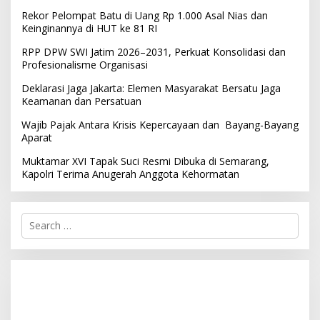
Rekor Pelompat Batu di Uang Rp 1.000 Asal Nias dan
Keinginannya di HUT ke 81 RI
RPP DPW SWI Jatim 2026–2031, Perkuat Konsolidasi dan
Profesionalisme Organisasi
Deklarasi Jaga Jakarta: Elemen Masyarakat Bersatu Jaga
Keamanan dan Persatuan
Wajib Pajak Antara Krisis Kepercayaan dan Bayang-Bayang
Aparat
Muktamar XVI Tapak Suci Resmi Dibuka di Semarang,
Kapolri Terima Anugerah Anggota Kehormatan
S
e
a
r
c
h
f
o