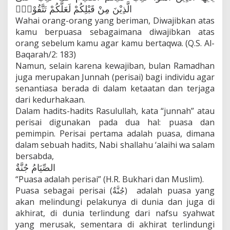
الَّذِيْنَ مِنْ قَبْلِكُمْ لَعَلَّكُمْ تَتَّقُوْنَۙ
Wahai orang-orang yang beriman, Diwajibkan atas
kamu berpuasa sebagaimana diwajibkan atas
orang sebelum kamu agar kamu bertaqwa. (Q.S. Al-
Baqarah/2: 183)
Namun, selain karena kewajiban, bulan Ramadhan
juga merupakan Junnah (perisai) bagi individu agar
senantiasa berada di dalam ketaatan dan terjaga
dari kedurhakaan.
Dalam hadits-hadits Rasulullah, kata “junnah” atau
perisai digunakan pada dua hal: puasa dan
pemimpin. Perisai pertama adalah puasa, dimana
dalam sebuah hadits, Nabi shallahu ‘alaihi wa salam
bersabda,
الصِّيَامُ جُنَّةٌ
“Puasa adalah perisai” (H.R. Bukhari dan Muslim).
Puasa sebagai perisai (جُنَّةٌ) adalah puasa yang
akan melindungi pelakunya di dunia dan juga di
akhirat, di dunia terlindung dari nafsu syahwat
yang merusak, sementara di akhirat terlindungi