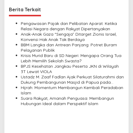
t
Berita Terkait
n
a
Pengawasan Pajak dan Pelibatan Aparat: Ketika
v
Relasi Negara dengan Rakyat Dipertanyakan
Anak-Anak Gaza “Sengaja” Ditarget Zionis Israel,
i
Konvensi Hak Anak Tak Berdaya
BBM Langka dan Antrean Panjang: Potret Buram
g
Pelayanan Publik
a
Krisis Murid Baru di SD Negeri: Mengapa Orang Tua
Lebih Memilih Sekolah Swasta?
t
BPJS Kesehatan Jangkau Peserta JKN di Wilayah
i
3T Lewat VIOLA
Ustadz M. Zaaf Fadlan Ajak Perkuat Silaturahmi dan
o
Dukung Pembangunan Masjid di Papua pada
n
Pengajian Yayasan Alimbas Insan Cita
Hijrah: Momentum Membangun Kembali Peradaban
Islam
Suara Rakyat, Amanah Penguasa: Membangun
Hubungan Ideal dalam Perspektif Islam