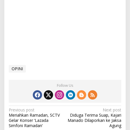
OPINI
Follow Us
P
Previous post
Next post
Meriahkan Ramadan, SCTV
Diduga Terima Suap, Kajari
o
Gelar Konser ‘Lazada
Manado Dilaporkan ke Jaksa
s
Simfoni Ramadan’
Agung