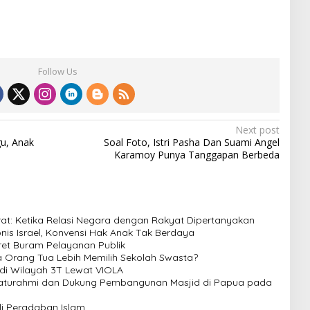
Follow Us
Next post
gu, Anak
Soal Foto, Istri Pasha Dan Suami Angel
Karamoy Punya Tanggapan Berbeda
t: Ketika Relasi Negara dengan Rakyat Dipertanyakan
nis Israel, Konvensi Hak Anak Tak Berdaya
et Buram Pelayanan Publik
pa Orang Tua Lebih Memilih Sekolah Swasta?
di Wilayah 3T Lewat VIOLA
Silaturahmi dan Dukung Pembangunan Masjid di Papua pada
i Peradaban Islam