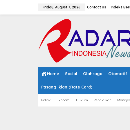
S
k
Friday, August 7, 2026
Contact Us
Indeks Ber
i
p
t
o
c
o
n
t
e
n
t
Home
Sosial
Olahraga
Otomotif
Pasang Iklan (Rate Card)
Politik
Ekonomi
Hukum
Pendidikan
Manaje