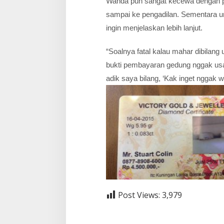
Wanda pun sangat kecewa dengan pe
o
l
sampai ke pengadilan. Sementara u
l
ingin menjelaskan lebih lanjut.
i
n
B
“Soalnya fatal kalau mahar dibilang 
e
bukti pembayaran gedung nggak usa
r
i
adik saya bilang, ‘Kak inget nggak wa
B
u
k
t
i
I
n
i
Post Views:
3,979