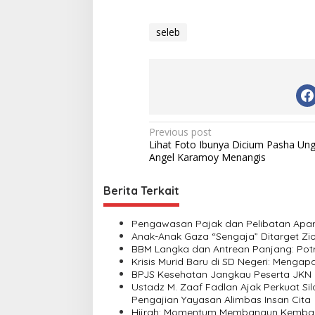
seleb
P
Previous post
Lihat Foto Ibunya Dicium Pasha Un
o
Angel Karamoy Menangis
s
t
Berita Terkait
n
Pengawasan Pajak dan Pelibatan Apara
a
Anak-Anak Gaza “Sengaja” Ditarget Zio
v
BBM Langka dan Antrean Panjang: Potr
Krisis Murid Baru di SD Negeri: Menga
i
BPJS Kesehatan Jangkau Peserta JKN 
Ustadz M. Zaaf Fadlan Ajak Perkuat 
g
Pengajian Yayasan Alimbas Insan Cita
a
Hijrah: Momentum Membangun Kembal