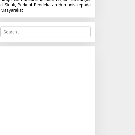
di Sinak, Perkuat Pendekatan Humanis kepada
Masyarakat
S
e
a
r
c
h
f
o
r
: