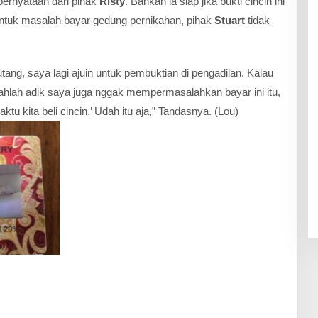
rnyataan dari pihak
Risty
. Bahkan ia siap jika bukti cincin ini
ntuk masalah bayar gedung pernikahan, pihak
Stuart
tidak
utang, saya lagi ajuin untuk pembuktian di pengadilan. Kalau
hlah adik saya juga nggak mempermasalahkan bayar ini itu,
ktu kita beli cincin.’ Udah itu aja,” Tandasnya. (Lou)