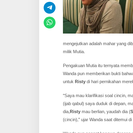
n
M
a
h
a
r
C
i
n
mengejutkan adalah mahar yang dib
c
milik Mutia.
i
n
,
Pengakuan Mutia itu ternyata memb
K
Wanda pun memberikan bukti bahwa a
a
k
untuk
Risty
di hari pernikahan mere
a
k
“Saya mau klarifikasi soal cincin,
S
t
(ijab qabul) saya duduk di depan, ma
u
dia,
Risty
mau berlian, yaudah dia (
S
a
r
(cincin),” ujar Wanda saat ditemui d
t
C