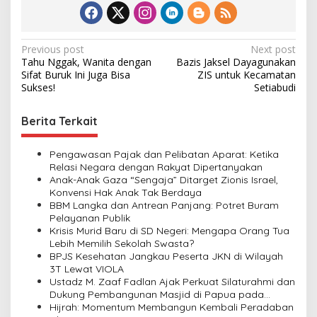
P
Previous post
Next post
Tahu Nggak, Wanita dengan
Bazis Jaksel Dayagunakan
o
Sifat Buruk Ini Juga Bisa
ZIS untuk Kecamatan
s
Sukses!
Setiabudi
t
Berita Terkait
n
a
Pengawasan Pajak dan Pelibatan Aparat: Ketika
v
Relasi Negara dengan Rakyat Dipertanyakan
Anak-Anak Gaza “Sengaja” Ditarget Zionis Israel,
i
Konvensi Hak Anak Tak Berdaya
BBM Langka dan Antrean Panjang: Potret Buram
g
Pelayanan Publik
a
Krisis Murid Baru di SD Negeri: Mengapa Orang Tua
Lebih Memilih Sekolah Swasta?
t
BPJS Kesehatan Jangkau Peserta JKN di Wilayah
i
3T Lewat VIOLA
Ustadz M. Zaaf Fadlan Ajak Perkuat Silaturahmi dan
o
Dukung Pembangunan Masjid di Papua pada
n
Pengajian Yayasan Alimbas Insan Cita
Hijrah: Momentum Membangun Kembali Peradaban