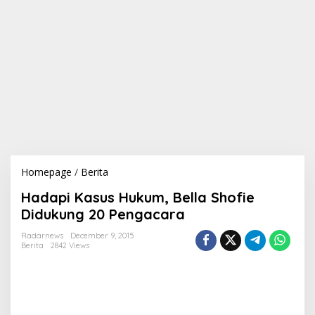
Homepage
/
Berita
H
a
Hadapi Kasus Hukum, Bella Shofie
d
a
Didukung 20 Pengacara
p
i
Radarnews
December 9, 2015
Berita
2842 Views
K
a
s
u
s
H