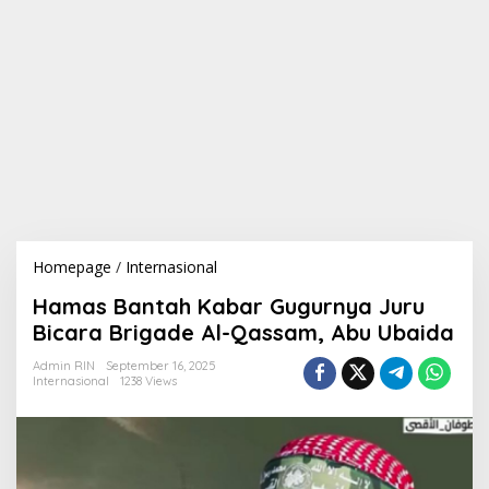
Homepage
/
Internasional
H
a
Hamas Bantah Kabar Gugurnya Juru
m
a
Bicara Brigade Al-Qassam, Abu Ubaida
s
B
Admin RIN
September 16, 2025
Internasional
1238 Views
a
n
t
a
h
K