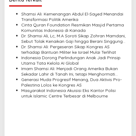
a
v
Shamsi Ali: Kemenangan Abdul El-Sayed Menandai
Transformasi Politik Amerika
i
Cinta Quran Foundation Resmikan Masjid Pertama
Komunitas Indonesia di Kanada
g
Dr. Shamsi Ali, Lc, M.A Soroti Sikap Zohran Mamdani,
a
Sebut Tolak Kenaikan Gaji hingga Berani Singgung
Netanyahu
Dr. Shamsi Ali: Pergeseran Sikap Kongres AS
t
terhadap Bantuan Militer ke Israel Mulai Terlihat
i
Indonesia Dorong Perlindungan Anak Jadi Prinsip
Utama Tata Kelola AI Global
o
Imam Shamsi Ali: Menjadi Orang Amerika Bukan
n
Sekadar Lahir di Tanah Ini, tetapi Menghormati
Perbedaan
Generasi Muda Progresif Menang, Dua Aktivis Pro-
Palestina Lolos ke Kongres AS
Masyarakat Indonesia Akuisisi Eks Kantor Polisi
untuk Islamic Centre Terbesar di Melbourne