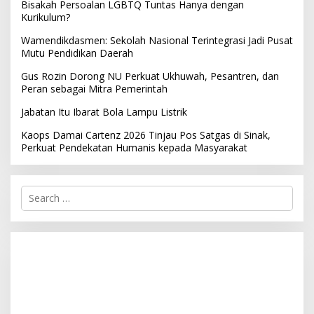
Bisakah Persoalan LGBTQ Tuntas Hanya dengan
Kurikulum?
Wamendikdasmen: Sekolah Nasional Terintegrasi Jadi Pusat
Mutu Pendidikan Daerah
Gus Rozin Dorong NU Perkuat Ukhuwah, Pesantren, dan
Peran sebagai Mitra Pemerintah
Jabatan Itu Ibarat Bola Lampu Listrik
Kaops Damai Cartenz 2026 Tinjau Pos Satgas di Sinak,
Perkuat Pendekatan Humanis kepada Masyarakat
S
e
a
r
c
h
f
o
r
: