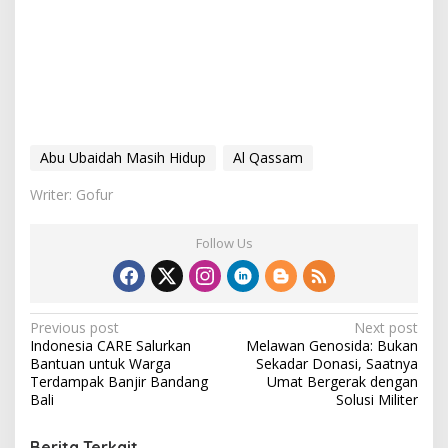
Abu Ubaidah Masih Hidup
Al Qassam
Writer: Gofur
Follow Us
P
Previous post
Next post
Indonesia CARE Salurkan
Melawan Genosida: Bukan
o
Bantuan untuk Warga
Sekadar Donasi, Saatnya
s
Terdampak Banjir Bandang
Umat Bergerak dengan
Bali
Solusi Militer
t
n
Berita Terkait