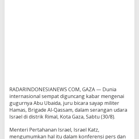
g
a
d
e
A
l
-
Q
a
s
s
a
m
,
A
b
RADARINDONESIANEWS COM, GAZA — Dunia
u
internasional sempat diguncang kabar mengenai
U
gugurnya Abu Ubaida, juru bicara sayap militer
b
Hamas, Brigade Al-Qassam, dalam serangan udara
a
i
Israel di distrik Rimal, Kota Gaza, Sabtu (30/8).
d
a
Menteri Pertahanan Israel, Israel Katz,
mengumumkan hal itu dalam konferensi pers dan