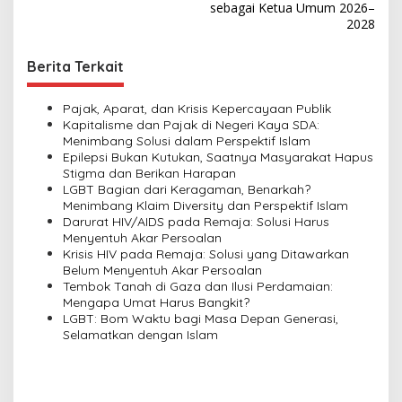
s
sebagai Ketua Umum 2026–
2028
t
n
Berita Terkait
a
v
Pajak, Aparat, dan Krisis Kepercayaan Publik
Kapitalisme dan Pajak di Negeri Kaya SDA:
i
Menimbang Solusi dalam Perspektif Islam
Epilepsi Bukan Kutukan, Saatnya Masyarakat Hapus
g
Stigma dan Berikan Harapan
a
LGBT Bagian dari Keragaman, Benarkah?
Menimbang Klaim Diversity dan Perspektif Islam
t
Darurat HIV/AIDS pada Remaja: Solusi Harus
i
Menyentuh Akar Persoalan
Krisis HIV pada Remaja: Solusi yang Ditawarkan
o
Belum Menyentuh Akar Persoalan
n
Tembok Tanah di Gaza dan Ilusi Perdamaian:
Mengapa Umat Harus Bangkit?
LGBT: Bom Waktu bagi Masa Depan Generasi,
Selamatkan dengan Islam