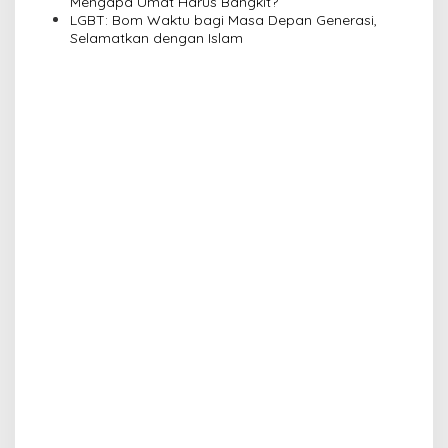
n
Mengapa Umat Harus Bangkit?
LGBT: Bom Waktu bagi Masa Depan Generasi,
Selamatkan dengan Islam