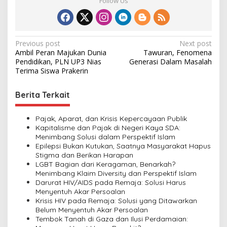
Follow Us
P
Previous post
Next post
Ambil Peran Majukan Dunia
Tawuran, Fenomena
o
Pendidikan, PLN UP3 Nias
Generasi Dalam Masalah
s
Terima Siswa Prakerin
t
Berita Terkait
n
a
Pajak, Aparat, dan Krisis Kepercayaan Publik
v
Kapitalisme dan Pajak di Negeri Kaya SDA:
Menimbang Solusi dalam Perspektif Islam
i
Epilepsi Bukan Kutukan, Saatnya Masyarakat Hapus
Stigma dan Berikan Harapan
g
LGBT Bagian dari Keragaman, Benarkah?
a
Menimbang Klaim Diversity dan Perspektif Islam
Darurat HIV/AIDS pada Remaja: Solusi Harus
t
Menyentuh Akar Persoalan
i
Krisis HIV pada Remaja: Solusi yang Ditawarkan
Belum Menyentuh Akar Persoalan
o
Tembok Tanah di Gaza dan Ilusi Perdamaian: