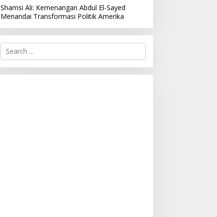
Shamsi Ali: Kemenangan Abdul El-Sayed
Menandai Transformasi Politik Amerika
S
e
a
r
c
h
f
o
r
: