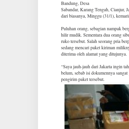
t
Bandung, Desa
a
Sabandar, Karang Tengah, Cianjur, Jaw
h
dari biasanya, Minggu (31/1), kemari
u
i
R
Puluhan orang, sebagian nampak berg
i
hilir mudik. Sementara dua orang s
m
ruko tersebut. Salah seorang pria be
b
sedang mencari paket kiriman milikn
a
n
diterima oleh alamat yang ditujunya.
y
a
“Saya jauh-jauh dari Jakarta ingin 
belum, sebab isi dokumennya sangat p
pengirim paket tersebut.