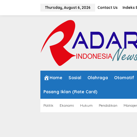
S
k
Thursday, August 6, 2026
Contact Us
Indeks 
i
p
t
o
c
o
n
t
e
n
t
Home
Sosial
Olahraga
Otomotif
Pasang Iklan (Rate Card)
Politik
Ekonomi
Hukum
Pendidikan
Manaje