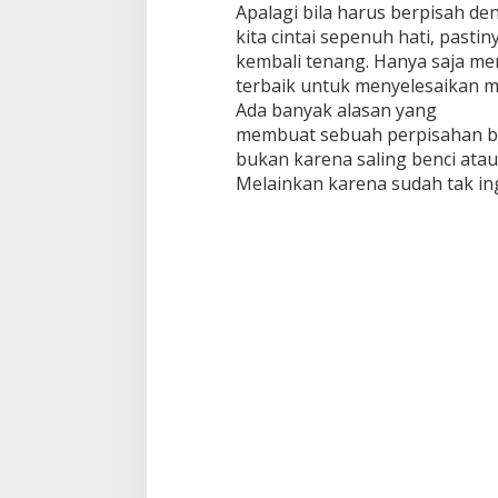
a
Apalagi bila harus berpisah d
p
kita cintai sepenuh hati, past
i
kembali tenang. Hanya saja me
A
terbaik untuk menyelesaikan m
g
a
Ada banyak alasan yang
r
membuat sebuah perpisahan bis
T
bukan karena saling benci atau 
a
Melainkan karena sudah tak ing
k
L
a
g
i
M
e
n
y
a
k
i
t
i