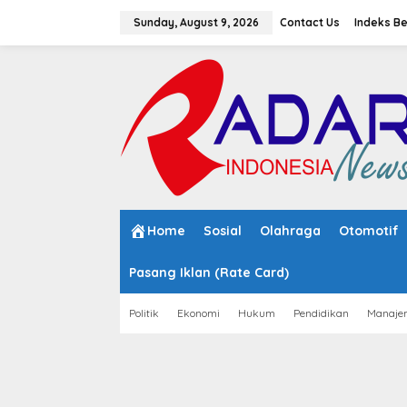
S
k
Sunday, August 9, 2026
Contact Us
Indeks Be
i
p
t
o
c
o
n
t
e
n
t
Home
Sosial
Olahraga
Otomotif
Pasang Iklan (Rate Card)
Politik
Ekonomi
Hukum
Pendidikan
Manaje