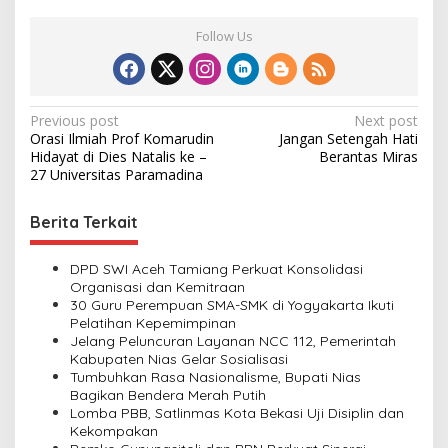
Follow Us
P
Previous post
Next post
Orasi Ilmiah Prof Komarudin
Jangan Setengah Hati
o
Hidayat di Dies Natalis ke –
Berantas Miras
s
27 Universitas Paramadina
t
Berita Terkait
n
a
DPD SWI Aceh Tamiang Perkuat Konsolidasi
v
Organisasi dan Kemitraan
30 Guru Perempuan SMA-SMK di Yogyakarta Ikuti
i
Pelatihan Kepemimpinan
Jelang Peluncuran Layanan NCC 112, Pemerintah
g
Kabupaten Nias Gelar Sosialisasi
a
Tumbuhkan Rasa Nasionalisme, Bupati Nias
Bagikan Bendera Merah Putih
t
Lomba PBB, Satlinmas Kota Bekasi Uji Disiplin dan
i
Kekompakan