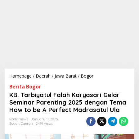
Homepage
/
Daerah
/
Jawa Barat
/
Bogor
K
B
Berita Bogor
.
T
KB. Tarbiyatul Falah Karyasari Gelar
a
Seminar Parenting 2025 dengan Tema
r
How to be A Perfect Madrasatul Ula
b
i
Radarnews
January 11, 2025
y
Bogor
,
Daerah
2491 Views
a
t
u