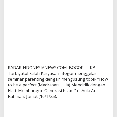
a
r
P
a
r
e
n
t
i
n
g
2
0
2
RADARINDONESIANEWS.COM, BOGOR — KB.
5
Tarbiyatul Falah Karyasari, Bogor menggelar
d
seminar parenting dengan mengusung topik “How
e
n
to be a perfect (Madrasatul Ula) Mendidik dengan
g
Hati, Membangun Generasi Islami” di Aula Ar-
a
Rahman, Jumat (10/1/25).
n
T
e
m
a