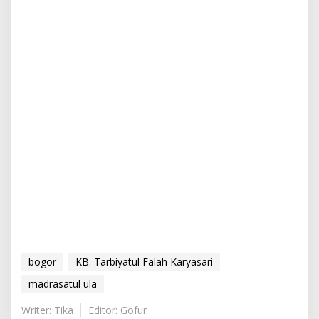
bogor
KB. Tarbiyatul Falah Karyasari
madrasatul ula
Writer: Tika
Editor: Gofur