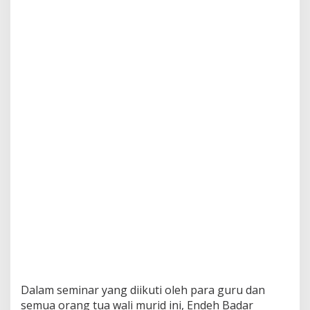
H
o
w
t
o
b
e
A
P
e
r
f
e
c
t
M
a
d
r
a
s
a
t
Dalam seminar yang diikuti oleh para guru dan
u
semua orang tua wali murid ini, Endeh Badar