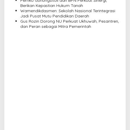
Pemko Gunungsitoli dan BPN Perkuat Sinergi,
o
Berikan Kepastian Hukum Tanah
n
Wamendikdasmen: Sekolah Nasional Terintegrasi
Jadi Pusat Mutu Pendidikan Daerah
Gus Rozin Dorong NU Perkuat Ukhuwah, Pesantren,
dan Peran sebagai Mitra Pemerintah