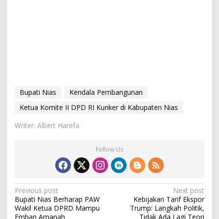
Bupati Nias
Kendala Pembangunan
Ketua Komite II DPD RI Kunker di Kabupaten Nias
Writer: Albert Harefa
Follow Us
P
Previous post
Next post
Bupati Nias Berharap PAW
Kebijakan Tarif Ekspor
o
Wakil Ketua DPRD Mampu
Trump: Langkah Politik,
Emban Amanah
Tidak Ada Lagi Teori