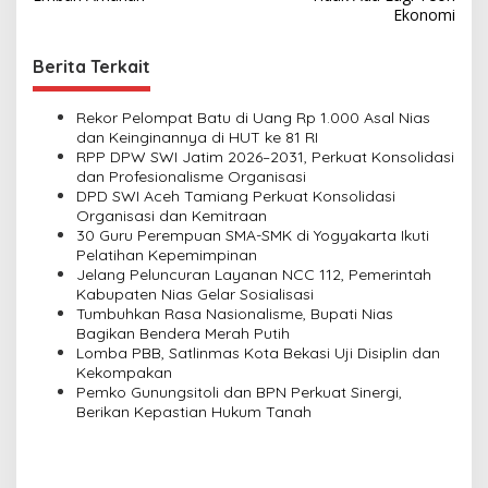
s
Ekonomi
t
n
Berita Terkait
a
v
Rekor Pelompat Batu di Uang Rp 1.000 Asal Nias
dan Keinginannya di HUT ke 81 RI
i
RPP DPW SWI Jatim 2026–2031, Perkuat Konsolidasi
dan Profesionalisme Organisasi
g
DPD SWI Aceh Tamiang Perkuat Konsolidasi
a
Organisasi dan Kemitraan
30 Guru Perempuan SMA-SMK di Yogyakarta Ikuti
t
Pelatihan Kepemimpinan
i
Jelang Peluncuran Layanan NCC 112, Pemerintah
Kabupaten Nias Gelar Sosialisasi
o
Tumbuhkan Rasa Nasionalisme, Bupati Nias
n
Bagikan Bendera Merah Putih
Lomba PBB, Satlinmas Kota Bekasi Uji Disiplin dan
Kekompakan
Pemko Gunungsitoli dan BPN Perkuat Sinergi,
Berikan Kepastian Hukum Tanah