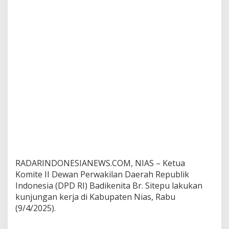
a
s
,
B
u
p
a
t
i
N
i
a
s
S
a
m
p
RADARINDONESIANEWS.COM, NIAS – Ketua
a
i
Komite II Dewan Perwakilan Daerah Republik
k
Indonesia (DPD RI) Badikenita Br. Sitepu lakukan
a
kunjungan kerja di Kabupaten Nias, Rabu
n
(9/4/2025).
K
e
n