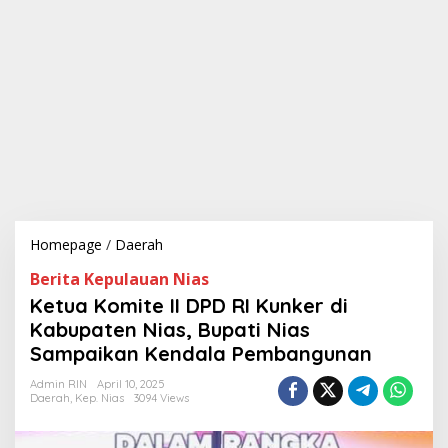
Homepage
/
Daerah
K
e
Berita Kepulauan Nias
t
u
Ketua Komite II DPD RI Kunker di
a
Kabupaten Nias, Bupati Nias
K
Sampaikan Kendala Pembangunan
o
m
Admin RIN
April 10, 2025
i
Daerah
,
Kep. Nias
3094 Views
t
e
I