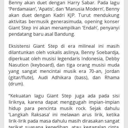
Benny akan duet dengan Harry Sabar. Pada lagu
‘Perdamaian’, ‘Apatis’, dan ‘Manusia Modern’, Benny
akan duet dengan Kadri KJP. Turut mendukung
aktivitas bermusik generasimuda, opening konser
Giant Step ini akan menampilkan ‘Endah’, penyanyi
pendatang baru asal Bandung.
Eksistensi Giant Step di era milineal ini masih
dilantunkan oleh vokalis aslinya, Benny Soebardja,
diperkuat oleh musisi legendaris Indonesia, Debby
Nasution (keyboard), dan tiga orang musisi muda
yang sangat mencintai musik era 70-an, Jordan
(gitar/flute), Audi Adhikara (bass), dan Rhama
(drum).
“Kekuatan lagu Giant Step juga ada pada sisi
liriknya, karena dapat menggugah impian-impian
hidup para pencinta musik rock. Sejak dahulu
‘Langkah Raksasa’ ini melawan arus lirik, ketika
lirik-lirik pada masa dahulu masih dirasakan sangat
terikat suasana kepedihan, atau kegagalan cinta.