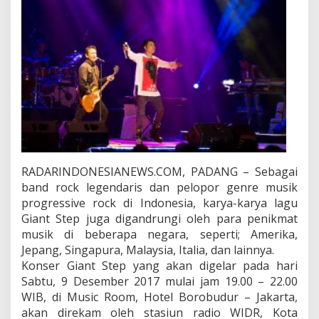
N
T
S
T
E
P
'
A
k
a
n
D
i
RADARINDONESIANEWS.COM, PADANG – Sebagai
r
band rock legendaris dan pelopor genre musik
e
progressive rock di Indonesia, karya-karya lagu
k
a
Giant Step juga digandrungi oleh para penikmat
m
musik di beberapa negara, seperti; Amerika,
R
Jepang, Singapura, Malaysia, Italia, dan lainnya.
a
Konser Giant Step yang akan digelar pada hari
d
i
Sabtu, 9 Desember 2017 mulai jam 19.00 – 22.00
o
WIB, di Music Room, Hotel Borobudur – Jakarta,
A
akan direkam oleh stasiun radio WIDR, Kota
m