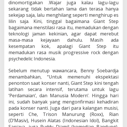
dinomortigakan .Wajar juga kalau lagu-lagu
sekarang tidak bertahan lama dan terasa hanya
sekejap saja, lalu menghilang seperti menghirup es
lilin saja. Kini, tinggal bagaimana Giant Step
bagaimana menstilasi rasa itu, memadukan dengan
teknologi jaman kekinian, agar dapat merebut
masa-masa kejayaan dahulu. Masih ada
kesempatan kok, apalagi Giant Step itu
memadukan rasa musik progressive rock dengan
psychedelic Indonesia.
Sebelum menutup wawancara, Benny Soebardja
menambahkan, “Untuk memenuhi ekspektasi
penonton saat konser nanti, Giant Step kini tengah
latihan secara intensif, terutama untuk lagu
‘Perdamaian’, dan Manusia Modern’. Hingga hari
ini, sudah banyak yang mengonfirmasi kehadiran
pada konser nanti. Juga dari para kalangan musisi,
seperti Che, Trison Manurung (Roxx), Rian
(D’Masiv), Husein Alatas (Indonesian Idol), Bangkit
Sanjaya, juga Ruddy Djamil (komedian Bandung),