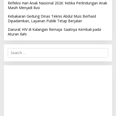
Refleksi Hari Anak Nasional 2026: Ketika Perlindungan Anak
Masih Menjadi Ilusi
Kebakaran Gedung Dinas Teknis Abdul Muis Berhasil
Dipadamkan, Layanan Publik Tetap Berjalan
Darurat HIV di Kalangan Remaja: Saatnya Kembali pada
Aturan Ilahi
S
e
a
r
c
h
f
o
r
: