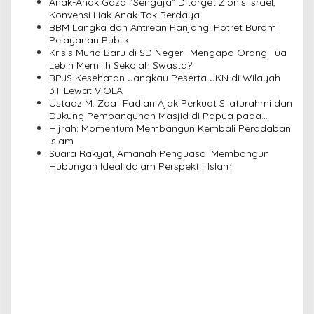
i
Anak-Anak Gaza “Sengaja” Ditarget Zionis Israel,
Konvensi Hak Anak Tak Berdaya
g
BBM Langka dan Antrean Panjang: Potret Buram
a
Pelayanan Publik
Krisis Murid Baru di SD Negeri: Mengapa Orang Tua
t
Lebih Memilih Sekolah Swasta?
i
BPJS Kesehatan Jangkau Peserta JKN di Wilayah
3T Lewat VIOLA
o
Ustadz M. Zaaf Fadlan Ajak Perkuat Silaturahmi dan
n
Dukung Pembangunan Masjid di Papua pada
Pengajian Yayasan Alimbas Insan Cita
Hijrah: Momentum Membangun Kembali Peradaban
Islam
Suara Rakyat, Amanah Penguasa: Membangun
Hubungan Ideal dalam Perspektif Islam