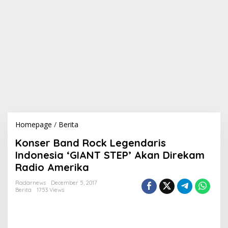
Homepage
/
Berita
K
o
Konser Band Rock Legendaris
n
s
Indonesia ‘GIANT STEP’ Akan Direkam
e
Radio Amerika
r
B
Radarnews
December 5, 2017
a
Berita
1753 Views
n
d
R
o