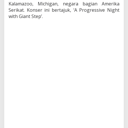
Kalamazoo, Michigan, negara bagian Amerika
e
Serikat. Konser ini bertajuk, ‘A Progressive Night
r
i
with Giant Step’.
k
a