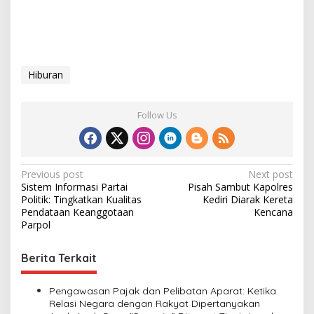
Hiburan
Follow Us
P
Previous post
Next post
Sistem Informasi Partai
Pisah Sambut Kapolres
o
Politik: Tingkatkan Kualitas
Kediri Diarak Kereta
s
Pendataan Keanggotaan
Kencana
Parpol
t
n
Berita Terkait
a
v
Pengawasan Pajak dan Pelibatan Aparat: Ketika
Relasi Negara dengan Rakyat Dipertanyakan