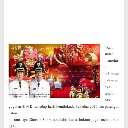
“Kami
sudah
menerim
a
informasi
bahwasa
nya
selain
ada
gugatan di MK terhadap hasil Pemilukada Sekadau 2015.tim pasangan
calon
no urut tiga (Simson-Subrno),melalui kuasa hukum juga melaporkan
KPU