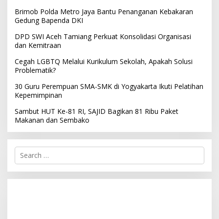
Brimob Polda Metro Jaya Bantu Penanganan Kebakaran
Gedung Bapenda DKI
DPD SWI Aceh Tamiang Perkuat Konsolidasi Organisasi
dan Kemitraan
Cegah LGBTQ Melalui Kurikulum Sekolah, Apakah Solusi
Problematik?
30 Guru Perempuan SMA-SMK di Yogyakarta Ikuti Pelatihan
Kepemimpinan
Sambut HUT Ke-81 RI, SAJID Bagikan 81 Ribu Paket
Makanan dan Sembako
S
e
a
r
c
h
f
o