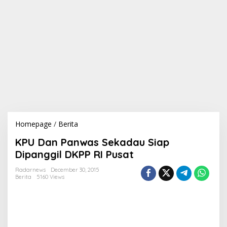
Homepage
/
Berita
K
P
KPU Dan Panwas Sekadau Siap
U
D
Dipanggil DKPP RI Pusat
a
n
Radarnews
December 30, 2015
Berita
5160 Views
P
a
n
w
a
s