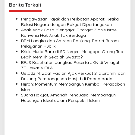
t
Berita Terkait
n
a
Pengawasan Pajak dan Pelibatan Aparat: Ketika
v
Relasi Negara dengan Rakyat Dipertanyakan
Anak-Anak Gaza “Sengaja” Ditarget Zionis Israel,
i
Konvensi Hak Anak Tak Berdaya
BBM Langka dan Antrean Panjang: Potret Buram
g
Pelayanan Publik
a
Krisis Murid Baru di SD Negeri: Mengapa Orang Tua
Lebih Memilih Sekolah Swasta?
t
BPJS Kesehatan Jangkau Peserta JKN di Wilayah
i
3T Lewat VIOLA
Ustadz M. Zaaf Fadlan Ajak Perkuat Silaturahmi dan
o
Dukung Pembangunan Masjid di Papua pada
n
Pengajian Yayasan Alimbas Insan Cita
Hijrah: Momentum Membangun Kembali Peradaban
Islam
Suara Rakyat, Amanah Penguasa: Membangun
Hubungan Ideal dalam Perspektif Islam