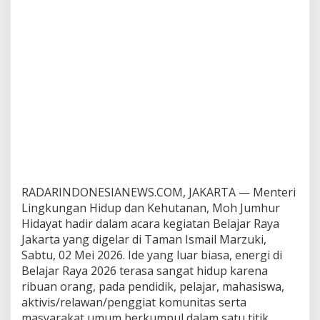
t
A
p
r
e
s
i
a
s
i
G
e
r
a
k
RADARINDONESIANEWS.COM, JAKARTA — Menteri
a
Lingkungan Hidup dan Kehutanan, Moh Jumhur
n
Hidayat hadir dalam acara kegiatan Belajar Raya
B
Jakarta yang digelar di Taman Ismail Marzuki,
e
Sabtu, 02 Mei 2026. Ide yang luar biasa, energi di
l
a
Belajar Raya 2026 terasa sangat hidup karena
j
ribuan orang, pada pendidik, pelajar, mahasiswa,
a
aktivis/relawan/penggiat komunitas serta
r
masyarakat umum berkumpul dalam satu titik
R