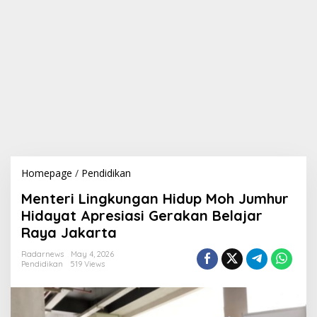
Homepage
/
Pendidikan
M
e
Menteri Lingkungan Hidup Moh Jumhur
n
t
Hidayat Apresiasi Gerakan Belajar
e
Raya Jakarta
r
i
Radarnews
May 4, 2026
L
Pendidikan
519 Views
i
n
g
k