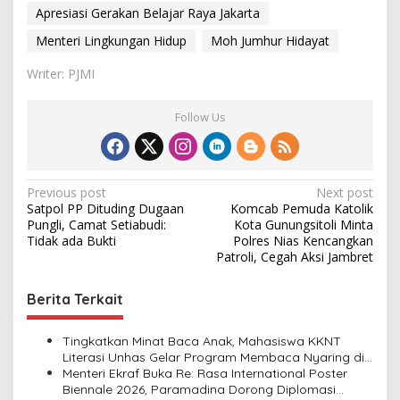
Apresiasi Gerakan Belajar Raya Jakarta
Menteri Lingkungan Hidup
Moh Jumhur Hidayat
Writer: PJMI
Follow Us
P
Previous post
Next post
Satpol PP Dituding Dugaan
Komcab Pemuda Katolik
o
Pungli, Camat Setiabudi:
Kota Gunungsitoli Minta
s
Tidak ada Bukti
Polres Nias Kencangkan
Patroli, Cegah Aksi Jambret
t
n
Berita Terkait
a
v
Tingkatkan Minat Baca Anak, Mahasiswa KKNT
Literasi Unhas Gelar Program Membaca Nyaring di
i
Lima Dusun Desa Laikang
Menteri Ekraf Buka Re: Rasa International Poster
Biennale 2026, Paramadina Dorong Diplomasi
g