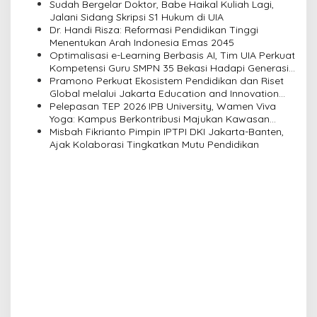
Budaya Visual
Sudah Bergelar Doktor, Babe Haikal Kuliah Lagi,
a
Jalani Sidang Skripsi S1 Hukum di UIA
Dr. Handi Risza: Reformasi Pendidikan Tinggi
t
Menentukan Arah Indonesia Emas 2045
i
Optimalisasi e-Learning Berbasis AI, Tim UIA Perkuat
Kompetensi Guru SMPN 35 Bekasi Hadapi Generasi
o
Alpha
Pramono Perkuat Ekosistem Pendidikan dan Riset
n
Global melalui Jakarta Education and Innovation
Center
Pelepasan TEP 2026 IPB University, Wamen Viva
Yoga: Kampus Berkontribusi Majukan Kawasan
Transmigrasi
Misbah Fikrianto Pimpin IPTPI DKI Jakarta-Banten,
Ajak Kolaborasi Tingkatkan Mutu Pendidikan