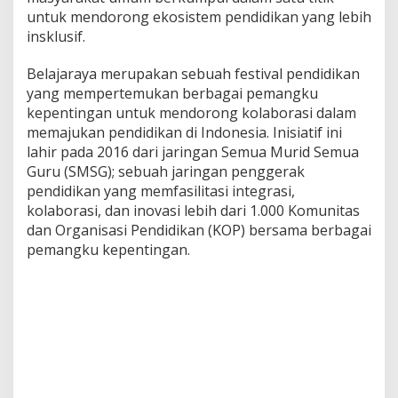
a
untuk mendorong ekosistem pendidikan yang lebih
y
insklusif.
a
J
Belajaraya merupakan sebuah festival pendidikan
a
yang mempertemukan berbagai pemangku
k
a
kepentingan untuk mendorong kolaborasi dalam
r
memajukan pendidikan di Indonesia. Inisiatif ini
t
lahir pada 2016 dari jaringan Semua Murid Semua
a
Guru (SMSG); sebuah jaringan penggerak
pendidikan yang memfasilitasi integrasi,
kolaborasi, dan inovasi lebih dari 1.000 Komunitas
dan Organisasi Pendidikan (KOP) bersama berbagai
pemangku kepentingan.