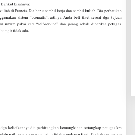
 Berikut kisahnya:
kuliah di Prancis. Dia harus sambil kerja dan sambil kuliah. Dia perhatikan
ggunakan sistem “otomatis”, artinya Anda beli tiket sesuai dgn tujuan
an umum pakai cara “self-service” dan jarang sekali diperiksa petugas.
 hampir tidak ada.
, dgn kelicikannya dia perhitungkan kemungkinan tertangkap petugas krn
dia selalu naik kendaraan umum dgn tidak membayar tiket. Dia bahkan merasa