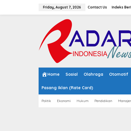
S
k
Friday, August 7, 2026
Contact Us
Indeks Ber
i
p
t
o
c
o
n
t
e
n
t
Home
Sosial
Olahraga
Otomotif
Pasang Iklan (Rate Card)
Politik
Ekonomi
Hukum
Pendidikan
Manaje