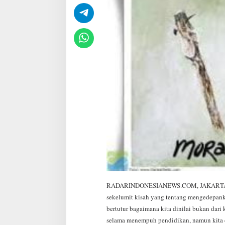
u
a
l
,
M
a
n
a
Y
a
n
g
L
e
b
i
h
D
i
k
e
RADARINDONESIANEWS.COM, JAKARTA
d
sekelumit kisah yang tentang mengedepankan
e
bertutur bagaimana kita dinilai bukan dari
p
a
selama menempuh pendidikan, namun kita di