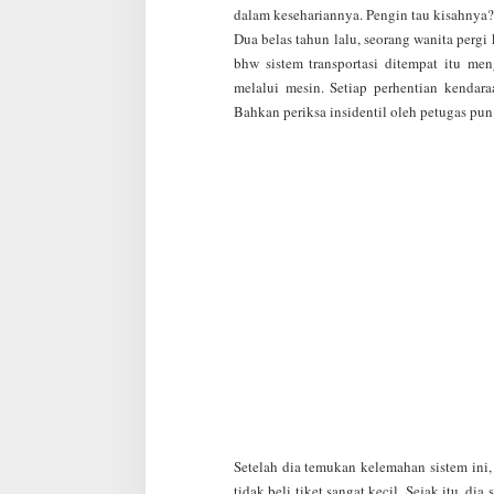
n
dalam kesehariannya. Pengin tau kisahnya?
k
Dua belas tahun lalu, seorang wanita pergi 
a
bhw sistem transportasi ditempat itu men
n
?
melalui mesin. Setiap perhentian kendara
Bahkan periksa insidentil oleh petugas pun
Setelah dia temukan kelemahan sistem ini
tidak beli tiket sangat kecil. Sejak itu, 