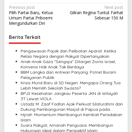
P
Previous post
Next post
Pilih Partai Baru, Ketua
Giliran Regina Tuntut Farhat
o
Umum Partai Priboemi
Sebesar 150 M
s
Mengundurkan Diri
t
Berita Terkait
n
a
Pengawasan Pajak dan Pelibatan Aparat: Ketika
v
Relasi Negara dengan Rakyat Dipertanyakan
Anak-Anak Gaza “Sengaja” Ditarget Zionis Israel,
i
Konvensi Hak Anak Tak Berdaya
BBM Langka dan Antrean Panjang: Potret Buram
g
Pelayanan Publik
a
Krisis Murid Baru di SD Negeri: Mengapa Orang Tua
Lebih Memilih Sekolah Swasta?
t
BPJS Kesehatan Jangkau Peserta JKN di Wilayah
i
3T Lewat VIOLA
Ustadz M. Zaaf Fadlan Ajak Perkuat Silaturahmi dan
o
Dukung Pembangunan Masjid di Papua pada
n
Pengajian Yayasan Alimbas Insan Cita
Hijrah: Momentum Membangun Kembali Peradaban
Islam
Suara Rakyat, Amanah Penguasa: Membangun
Hubungan Ideal dalam Perspektif Islam