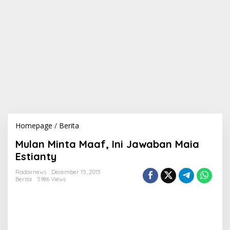
Homepage
/
Berita
M
u
Mulan Minta Maaf, Ini Jawaban Maia
l
a
Estianty
n
M
Radarnews
December 15, 2015
Berita
5986 Views
i
n
t
a
M
a