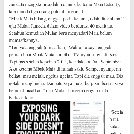
Jameela mengklaim sudah meminta bertemu Maia Estianty,
tapi ibunda tiga orang putra itu menolak.
“Mbak Maia bilang, enggak perlu ketemu, udah dimaafkan,”
ujar Mulan Jameela dalam video berdurasi 40 menit itu.
Setahun kemudian Mulan baru menyadari Maia belum
memaafkannya.
“Ternyata enggak (dimaafkan). Waktu itu saya enggak
pernah lihat Mbak Maia tampil di TV nyindir-nyindir saya.
Tapi pas setelah kejadian 2013, kecelakaan Dul, September.
Aku ketemu Mbak Maia di rumah sakit. Sempet nyamperin
beliau, mau meluk, ngelus-ngelus. Tapi dia enggak mau. Dia
nolak, menghindar. Dari situ saya mulai berpikir, berarti saya
belum dimaafkan,” ujar Mulan Jameela dengan mata
berkaca-kaca.
“Setela
h itu,
kalau
beliau