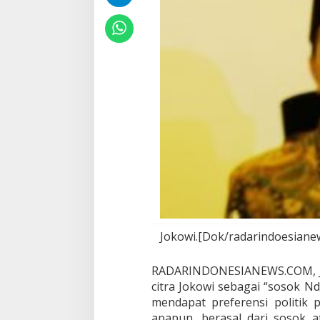
o
W
i
d
o
d
o
D
i
U
j
u
n
g
T
a
n
d
u
Jokowi.[Dok/radarindoesiane
k
RADARINDONESIANEWS.COM, J
citra Jokowi sebagai “sosok N
mendapat preferensi politik 
apapun, berasal dari sosok a