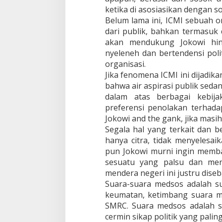
ketika di asosiasikan dengan s
Belum lama ini, ICMI sebuah o
dari publik, bahkan termasuk 
akan mendukung Jokowi hin
nyeleneh dan bertendensi polit
organisasi.
Jika fenomena ICMI ini dijadika
bahwa air aspirasi publik sed
dalam atas berbagai kebij
preferensi penolakan terhadap
Jokowi and the gank, jika mas
Segala hal yang terkait dan 
hanya citra, tidak menyelesai
pun Jokowi murni ingin memba
sesuatu yang palsu dan men
mendera negeri ini justru dise
Suara-suara medsos adalah su
keumatan, ketimbang suara me
SMRC. Suara medsos adalah su
cermin sikap politik yang pali