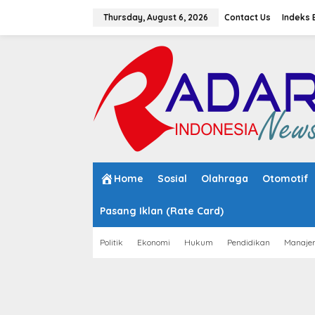
S
k
Thursday, August 6, 2026
Contact Us
Indeks 
i
p
t
o
c
o
n
t
e
n
t
Home
Sosial
Olahraga
Otomotif
Pasang Iklan (Rate Card)
Politik
Ekonomi
Hukum
Pendidikan
Manaje