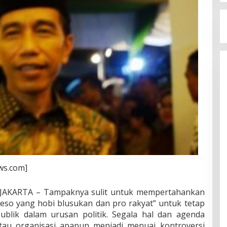
ws.com]
AKARTA – Tampaknya sulit untuk mempertahankan
deso yang hobi blusukan dan pro rakyat” untuk tetap
publik dalam urusan politik. Segala hal dan agenda
tau organisasi apapun menjadi menuai kontroversi