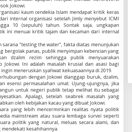
osok Jokowi.
rganisasi kaum cendekia Islam mendapat kritik keras
dari internal organisasi setelah Jimly menyebut ICMI
gga 10 (sepuluh) tahun. Sontak saja, ungkapan
ik ini menuai kritik tajam dan kecaman dari internal
n sarana “testing the water”, fakta diatas menunjukan
ang bergolak panas, publik menyimpan kebencian yang
akan dzalim rezim sehingga publik menyuarakan
 Jokowi. Ini adalah masalah krusial dan asasi bagi
ih ingin meneruskan syahwat kekuasaannya di 2019.
berhubungan dengan Jokowi dianggap buruk, dzalim,
kan esensi permasalahan umat. Ujung-ujungnya, jika
ngun untuk negeri publik tetap melihat itu sebagai
yesatkan. Apalagi, setelah seabrek masalah yang
babkan oleh kebijakan kacau yang dibuat Jokowi.
ara yang lebih mencerminkan realitas nyata politik
dia mainstream atau suara lembaga survei seperti
ara politik yang natural, meluas secara alami, dan
ng mendekati kesahihannya.