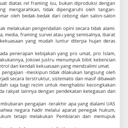
uat diatas rel framing isu, bukan diproduksi dengan
yang mengarahkan, tidak dipengaruhi oleh tangan-
emar oleh bedak-bedak dari cebong dan salon-salon
k melakukan pengendalian opini secara tidak alami.
a, media, framing survei atau yang semisalnya, ibarat
kekuasaan yang mudah luntur diterpa hujan deras
ada penerapan kebijakan yang pro umat, pro Islam,
lakukannya, Jokowi justru menumpuk bibit kebencian
trol dan kendali kekuasaan yang mendzalimi umat.
engajian -meskipun tidak dilakukan langsung oleh
jadi secara terstruktur, sistematis dan masif dibawah
udah saja bagi rezim untuk menghabisi kecongkakan
ada rakyat lainnya dengan pendekatan ketegasan dan
embubaran pengajian -terakhir apa yang dialami UAS
bahwa negara hadir melalui aparat penegak hukum,
ukum tetapi melakukan Pembiaran dan memupuk