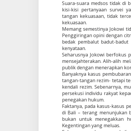
Suara-suara medsos tidak di b
kisi-kisi pertanyaan survei 
tangan kekuasaan, tidak terc
kekuasaan.
Memang semestinya Jokowi tida
Penggiringan opini dengan citr
bedak pembalut badut-badut 
kenyataan.
Seharusnya Jokowi berfokus p
mensejahterakan. Alih-alih me
publik dengan menerapkan kon
Banyaknya kasus pembubaran p
tangan-tangan rezim- tetapi ter
kendali rezim. Sebenarnya, m
persekusi individu rakyat kep
penegakan hukum.
Faktanya, pada kasus-kasus p
di Bali – terang menunjukan 
bukan untuk menegakkan h
Kegentingan yang meluas.