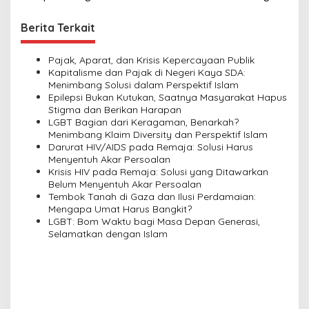
t
Berita Terkait
n
a
Pajak, Aparat, dan Krisis Kepercayaan Publik
v
Kapitalisme dan Pajak di Negeri Kaya SDA:
Menimbang Solusi dalam Perspektif Islam
i
Epilepsi Bukan Kutukan, Saatnya Masyarakat Hapus
Stigma dan Berikan Harapan
g
LGBT Bagian dari Keragaman, Benarkah?
a
Menimbang Klaim Diversity dan Perspektif Islam
Darurat HIV/AIDS pada Remaja: Solusi Harus
t
Menyentuh Akar Persoalan
i
Krisis HIV pada Remaja: Solusi yang Ditawarkan
Belum Menyentuh Akar Persoalan
o
Tembok Tanah di Gaza dan Ilusi Perdamaian:
n
Mengapa Umat Harus Bangkit?
LGBT: Bom Waktu bagi Masa Depan Generasi,
Selamatkan dengan Islam