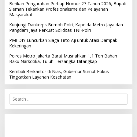
Berikan Pengarahan Perbup Nomor 27 Tahun 2026, Bupati
Sleman Tekankan Profesionalisme dan Pelayanan
Masyarakat
Kunjungi Dankorps Brimob Polri, Kapolda Metro Jaya dan
Pangdam Jaya Perkuat Soliditas TNI-Polri
PMI DIY Luncurkan Siaga Tirto Aji untuk Atasi Dampak
Kekeringan
Polres Metro Jakarta Barat Musnahkan 1,1 Ton Bahan
Baku Narkotika, Tujuh Tersangka Ditangkap
Kembali Berkantor di Nias, Gubernur Sumut Fokus
Tingkatkan Layanan Kesehatan
S
e
a
r
c
h
f
o