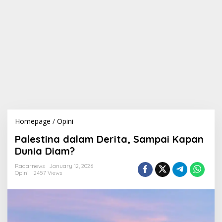
Homepage
/
Opini
P
a
Palestina dalam Derita, Sampai Kapan
l
e
Dunia Diam?
s
t
Radarnews
January 12, 2026
Opini
2457 Views
i
n
a
d
a
l