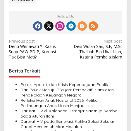
Follow Us
P
Previous post
Next post
Denti Wirnawati *: Kasus
Desi Wulan Sari, S.E, M.Si:
o
Suap PAW PDIP, Korupsi
Thalhah Bin Ubaidillah,
s
Tak Bisa Mati?
Ksatria Pembela Islam
t
Berita Terkait
n
a
Pajak, Aparat, dan Krisis Kepercayaan Publik
v
Dari Pajak Menuju Ri’ayah: Perspektif Islam atas
Pengelolaan Keuangan Negara
i
Refleksi Hari Anak Nasional 2026: Ketika
Perlindungan Anak Masih Menjadi Ilusi
g
Darurat HIV di Kalangan Remaja: Saatnya Kembali
a
pada Aturan Ilahi
Darurat HIV pada Generasi: Ketika Solusi Sekular
t
Gagal Menyentuh Akar Masalah