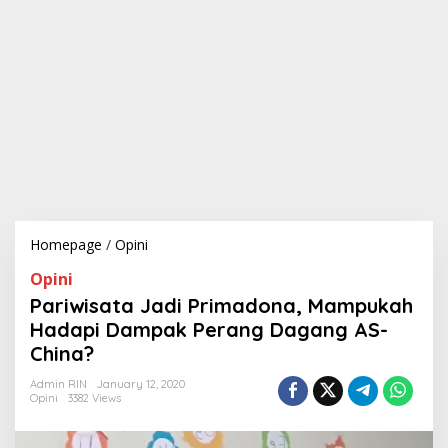
Homepage
/
Opini
P
a
Opini
r
i
Pariwisata Jadi Primadona, Mampukah
w
Hadapi Dampak Perang Dagang AS-
i
China?
s
a
Admin RIN
January 12, 2020
t
Opini
3382 Views
a
J
a