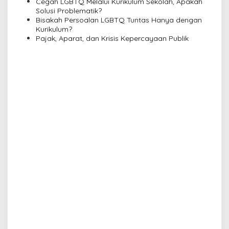
i
Cegah LGBTQ Melalui Kurikulum Sekolah, Apakah
Solusi Problematik?
o
Bisakah Persoalan LGBTQ Tuntas Hanya dengan
n
Kurikulum?
Pajak, Aparat, dan Krisis Kepercayaan Publik