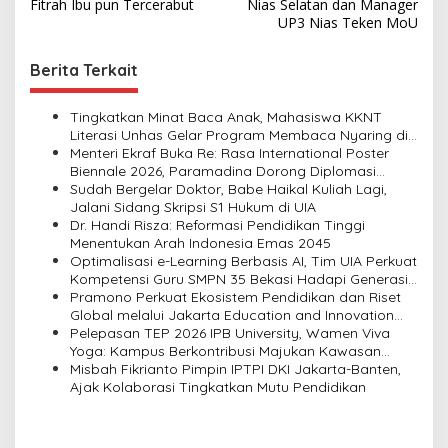
o
Fitrah Ibu pun Tercerabut
Nias Selatan dan Manager
s
UP3 Nias Teken MoU
t
Berita Terkait
n
a
Tingkatkan Minat Baca Anak, Mahasiswa KKNT
v
Literasi Unhas Gelar Program Membaca Nyaring di
Lima Dusun Desa Laikang
Menteri Ekraf Buka Re: Rasa International Poster
i
Biennale 2026, Paramadina Dorong Diplomasi
Budaya Visual
Sudah Bergelar Doktor, Babe Haikal Kuliah Lagi,
g
Jalani Sidang Skripsi S1 Hukum di UIA
a
Dr. Handi Risza: Reformasi Pendidikan Tinggi
Menentukan Arah Indonesia Emas 2045
t
Optimalisasi e-Learning Berbasis AI, Tim UIA Perkuat
i
Kompetensi Guru SMPN 35 Bekasi Hadapi Generasi
Alpha
Pramono Perkuat Ekosistem Pendidikan dan Riset
o
Global melalui Jakarta Education and Innovation
n
Center
Pelepasan TEP 2026 IPB University, Wamen Viva
Yoga: Kampus Berkontribusi Majukan Kawasan
Transmigrasi
Misbah Fikrianto Pimpin IPTPI DKI Jakarta-Banten,
Ajak Kolaborasi Tingkatkan Mutu Pendidikan