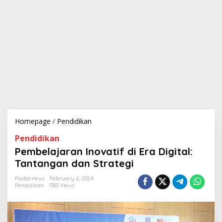
Homepage
/
Pendidikan
P
e
Pendidikan
m
b
Pembelajaran Inovatif di Era Digital:
e
Tantangan dan Strategi
l
a
Radarnews
February 6, 2024
j
Pendidikan
1383 Views
a
r
a
n