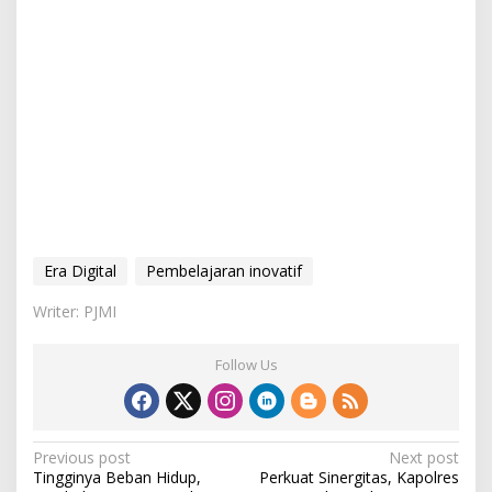
Era Digital
Pembelajaran inovatif
Writer: PJMI
Follow Us
P
Previous post
Next post
Tingginya Beban Hidup,
Perkuat Sinergitas, Kapolres