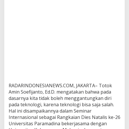
a
n
g
a
n
d
a
n
S
t
r
a
t
e
g
i
RADARINDONESIANEWS.COM, JAKARTA– Totok
Amin Soefijanto, Ed.D. mengatakan bahwa pada
dasarnya kita tidak boleh menggantungkan diri
pada teknologi, karena teknologi bisa saja salah.
Hal ini disampaikannya dalam Seminar
Internasional sebagai Rangkaian Dies Natalis ke-26
Universitas Paramadina bekerjasama dengan