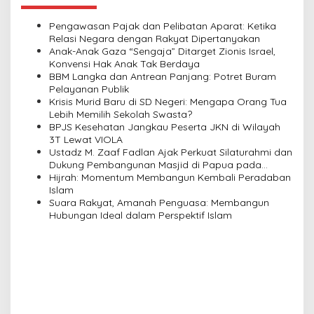
a
v
Pengawasan Pajak dan Pelibatan Aparat: Ketika
Relasi Negara dengan Rakyat Dipertanyakan
i
Anak-Anak Gaza “Sengaja” Ditarget Zionis Israel,
Konvensi Hak Anak Tak Berdaya
g
BBM Langka dan Antrean Panjang: Potret Buram
a
Pelayanan Publik
Krisis Murid Baru di SD Negeri: Mengapa Orang Tua
t
Lebih Memilih Sekolah Swasta?
i
BPJS Kesehatan Jangkau Peserta JKN di Wilayah
3T Lewat VIOLA
o
Ustadz M. Zaaf Fadlan Ajak Perkuat Silaturahmi dan
n
Dukung Pembangunan Masjid di Papua pada
Pengajian Yayasan Alimbas Insan Cita
Hijrah: Momentum Membangun Kembali Peradaban
Islam
Suara Rakyat, Amanah Penguasa: Membangun
Hubungan Ideal dalam Perspektif Islam