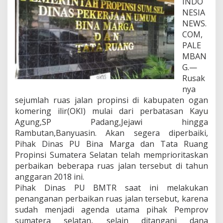
INDO
i
NESIA
t
NEWS.
a
COM,
s
k
PALE
a
MBAN
n
G.—
T
Rusak
a
h
nya
u
sejumlah ruas jalan propinsi di kabupaten ogan
n
komering ilir(OKI) mulai dari perbatasan Kayu
I
Agung,SP Padang,Jejawi hingga
n
Rambutan,Banyuasin. Akan segera diperbaiki,
i
Pihak Dinas PU Bina Marga dan Tata Ruang
Propinsi Sumatera Selatan telah memprioritaskan
perbaikan beberapa ruas jalan tersebut di tahun
anggaran 2018 ini.
Pihak Dinas PU BMTR saat ini melakukan
penanganan perbaikan ruas jalan tersebut, karena
sudah menjadi agenda utama pihak Pemprov
sumatera selatan, selain ditangani dana