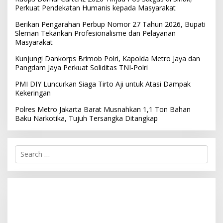
Perkuat Pendekatan Humanis kepada Masyarakat
Berikan Pengarahan Perbup Nomor 27 Tahun 2026, Bupati
Sleman Tekankan Profesionalisme dan Pelayanan
Masyarakat
Kunjungi Dankorps Brimob Polri, Kapolda Metro Jaya dan
Pangdam Jaya Perkuat Soliditas TNI-Polri
PMI DIY Luncurkan Siaga Tirto Aji untuk Atasi Dampak
Kekeringan
Polres Metro Jakarta Barat Musnahkan 1,1 Ton Bahan
Baku Narkotika, Tujuh Tersangka Ditangkap
S
e
a
r
c
h
f
o
r