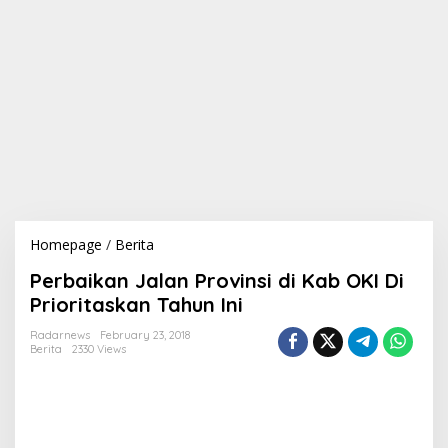
Homepage
/
Berita
P
e
Perbaikan Jalan Provinsi di Kab OKI Di
r
b
Prioritaskan Tahun Ini
a
i
Radarnews
February 23, 2018
Berita
2330 Views
k
a
n
J
a
l