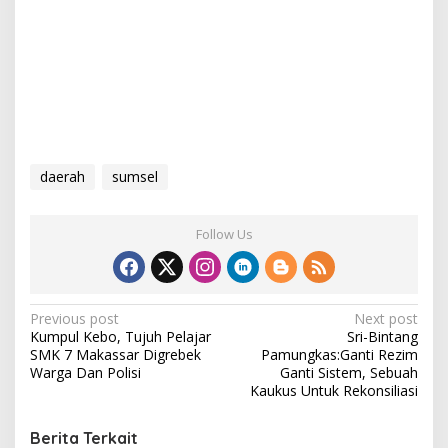
daerah
sumsel
Follow Us
P
Previous post
Next post
Kumpul Kebo, Tujuh Pelajar
Sri-Bintang
o
SMK 7 Makassar Digrebek
Pamungkas:Ganti Rezim
s
Warga Dan Polisi
Ganti Sistem, Sebuah
Kaukus Untuk Rekonsiliasi
t
n
Berita Terkait