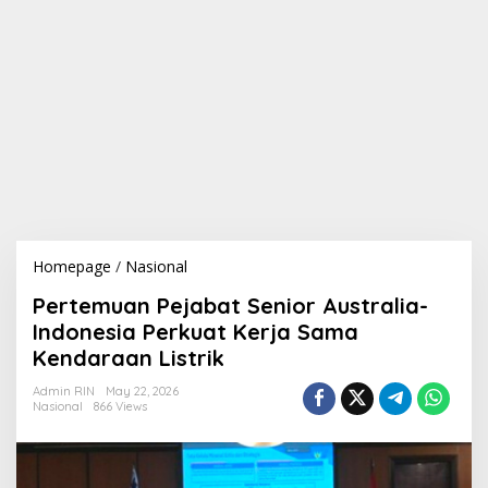
Homepage
/
Nasional
P
e
Pertemuan Pejabat Senior Australia-
r
t
Indonesia Perkuat Kerja Sama
e
Kendaraan Listrik
m
u
Admin RIN
May 22, 2026
a
Nasional
866 Views
n
P
e
j