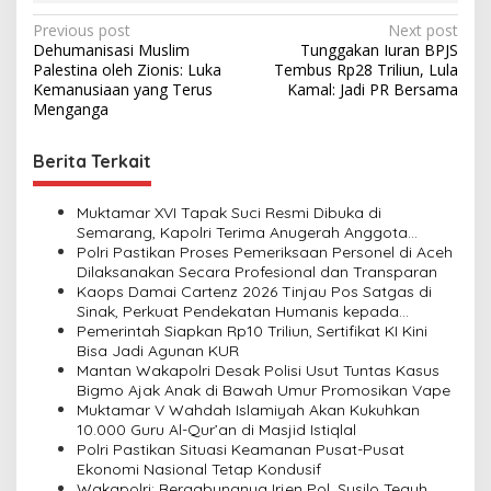
P
Previous post
Next post
Dehumanisasi Muslim
Tunggakan Iuran BPJS
o
Palestina oleh Zionis: Luka
Tembus Rp28 Triliun, Lula
s
Kemanusiaan yang Terus
Kamal: Jadi PR Bersama
Menganga
t
n
Berita Terkait
a
v
Muktamar XVI Tapak Suci Resmi Dibuka di
Semarang, Kapolri Terima Anugerah Anggota
i
Kehormatan
Polri Pastikan Proses Pemeriksaan Personel di Aceh
Dilaksanakan Secara Profesional dan Transparan
g
Kaops Damai Cartenz 2026 Tinjau Pos Satgas di
a
Sinak, Perkuat Pendekatan Humanis kepada
Masyarakat
Pemerintah Siapkan Rp10 Triliun, Sertifikat KI Kini
t
Bisa Jadi Agunan KUR
i
Mantan Wakapolri Desak Polisi Usut Tuntas Kasus
Bigmo Ajak Anak di Bawah Umur Promosikan Vape
o
Muktamar V Wahdah Islamiyah Akan Kukuhkan
n
10.000 Guru Al-Qur’an di Masjid Istiqlal
Polri Pastikan Situasi Keamanan Pusat-Pusat
Ekonomi Nasional Tetap Kondusif
Wakapolri: Bergabungnya Irjen Pol. Susilo Teguh