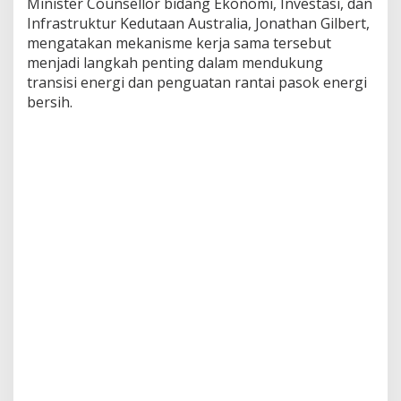
Minister Counsellor bidang Ekonomi, Investasi, dan
r
Infrastruktur Kedutaan Australia, Jonathan Gilbert,
a
mengatakan mekanisme kerja sama tersebut
a
menjadi langkah penting dalam mendukung
n
L
transisi energi dan penguatan rantai pasok energi
i
bersih.
s
t
r
i
k