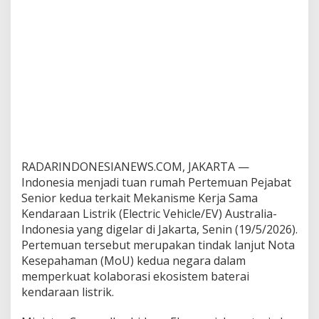
e
s
i
a
P
e
r
k
u
a
t
K
e
RADARINDONESIANEWS.COM, JAKARTA —
r
Indonesia menjadi tuan rumah Pertemuan Pejabat
j
Senior kedua terkait Mekanisme Kerja Sama
a
Kendaraan Listrik (Electric Vehicle/EV) Australia-
S
a
Indonesia yang digelar di Jakarta, Senin (19/5/2026).
m
Pertemuan tersebut merupakan tindak lanjut Nota
a
Kesepahaman (MoU) kedua negara dalam
K
memperkuat kolaborasi ekosistem baterai
e
kendaraan listrik.
n
d
a