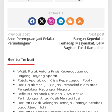
Follow Us
P
Previous post
Next post
Anak Perempuan Jadi Pelaku
Bangun Kepedulian
o
Perundungan?
Terhadap Masyarakat, BHM
s
Bagikan Takjil Ramadhan
t
Berita Terkait
n
a
Wajib Pajak Antara Krisis Kepercayaan dan
v
Bayang-Bayang Aparat
Pajak, Aparat, dan Krisis Kepercayaan Publik
i
Dari Pajak Menuju Ri’ayah: Perspektif Islam atas
Pengelolaan Keuangan Negara
g
Refleksi Hari Anak Nasional 2026: Ketika
a
Perlindungan Anak Masih Menjadi Ilusi
Darurat HIV di Kalangan Remaja: Saatnya Kembali
t
pada Aturan Ilahi
Darurat HIV pada Generasi: Ketika Solusi Sekular