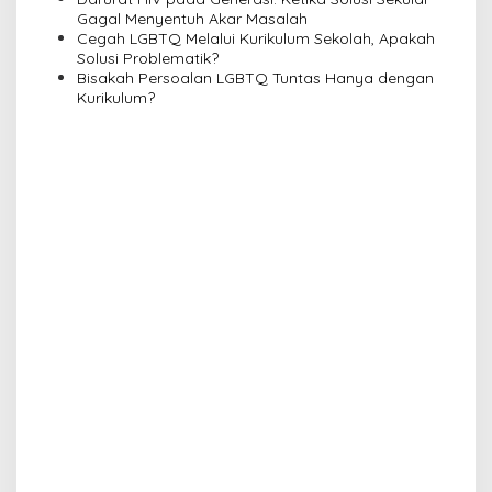
i
Gagal Menyentuh Akar Masalah
o
Cegah LGBTQ Melalui Kurikulum Sekolah, Apakah
n
Solusi Problematik?
Bisakah Persoalan LGBTQ Tuntas Hanya dengan
Kurikulum?