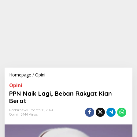
Homepage
/
Opini
P
P
Opini
N
N
PPN Naik Lagi, Beban Rakyat Kian
a
Berat
i
k
Radarnews
March 18, 2024
L
Opini
3444 Views
a
g
i
,