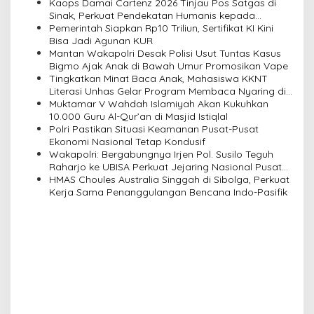
a
Kaops Damai Cartenz 2026 Tinjau Pos Satgas di
v
Sinak, Perkuat Pendekatan Humanis kepada
Masyarakat
Pemerintah Siapkan Rp10 Triliun, Sertifikat KI Kini
i
Bisa Jadi Agunan KUR
Mantan Wakapolri Desak Polisi Usut Tuntas Kasus
g
Bigmo Ajak Anak di Bawah Umur Promosikan Vape
a
Tingkatkan Minat Baca Anak, Mahasiswa KKNT
Literasi Unhas Gelar Program Membaca Nyaring di
t
Lima Dusun Desa Laikang
Muktamar V Wahdah Islamiyah Akan Kukuhkan
i
10.000 Guru Al-Qur’an di Masjid Istiqlal
Polri Pastikan Situasi Keamanan Pusat-Pusat
o
Ekonomi Nasional Tetap Kondusif
n
Wakapolri: Bergabungnya Irjen Pol. Susilo Teguh
Raharjo ke UBISA Perkuat Jejaring Nasional Pusat
Studi Kepolisian
HMAS Choules Australia Singgah di Sibolga, Perkuat
Kerja Sama Penanggulangan Bencana Indo-Pasifik