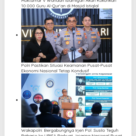
Muktamar V Wahdah Islamiyah Akan Kukuhkan
10.000 Guru Al-Qur’an di Masjid Istiqlal
Polri Pastikan Situasi Keamanan Pusat-Pusat
Ekonomi Nasional Tetap Kondusif
Wakapolri: Bergabungnya Irjen Pol. Susilo Teguh
Raharjo ke UBISA Perkuat Jejaring Nasional Pusat