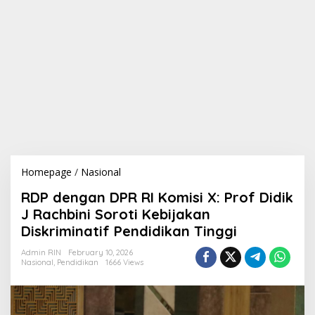
Homepage
/
Nasional
R
D
RDP dengan DPR RI Komisi X: Prof Didik
P
d
J Rachbini Soroti Kebijakan
e
Diskriminatif Pendidikan Tinggi
n
g
Admin RIN
February 10, 2026
a
Nasional
,
Pendidikan
1666 Views
n
D
P
R