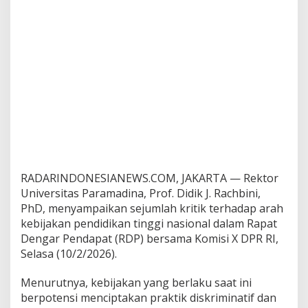
i
n
i
S
o
r
o
t
i
K
e
b
i
j
RADARINDONESIANEWS.COM, JAKARTA — Rektor
a
Universitas Paramadina, Prof. Didik J. Rachbini,
k
PhD, menyampaikan sejumlah kritik terhadap arah
a
n
kebijakan pendidikan tinggi nasional dalam Rapat
D
Dengar Pendapat (RDP) bersama Komisi X DPR RI,
i
Selasa (10/2/2026).
s
k
Menurutnya, kebijakan yang berlaku saat ini
r
i
berpotensi menciptakan praktik diskriminatif dan
m