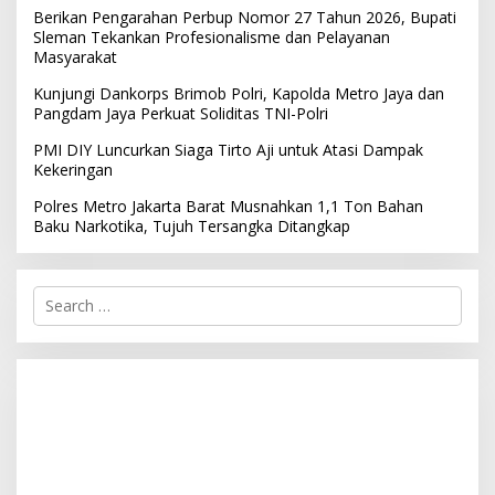
Berikan Pengarahan Perbup Nomor 27 Tahun 2026, Bupati
Sleman Tekankan Profesionalisme dan Pelayanan
Masyarakat
Kunjungi Dankorps Brimob Polri, Kapolda Metro Jaya dan
Pangdam Jaya Perkuat Soliditas TNI-Polri
PMI DIY Luncurkan Siaga Tirto Aji untuk Atasi Dampak
Kekeringan
Polres Metro Jakarta Barat Musnahkan 1,1 Ton Bahan
Baku Narkotika, Tujuh Tersangka Ditangkap
S
e
a
r
c
h
f
o
r
: