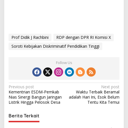
Prof Didik J Rachbini
RDP dengan DPR RI Komisi X
Soroti Kebijakan Diskriminatif Pendidikan Tinggi
Follow Us
P
Previous post
Next post
Kementrian ESDM-Pemkab
Waktu Terbaik Beramal
o
Nias Sinergi Bangun Jaringan
adalah Hari Ini, Esok Belum
s
Listrik Hingga Pelosok Desa
Tentu Kita Temui
t
Berita Terkait
n