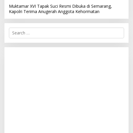
Muktamar XVI Tapak Suci Resmi Dibuka di Semarang,
Kapolri Terima Anugerah Anggota Kehormatan
S
e
a
r
c
h
f
o
r
: