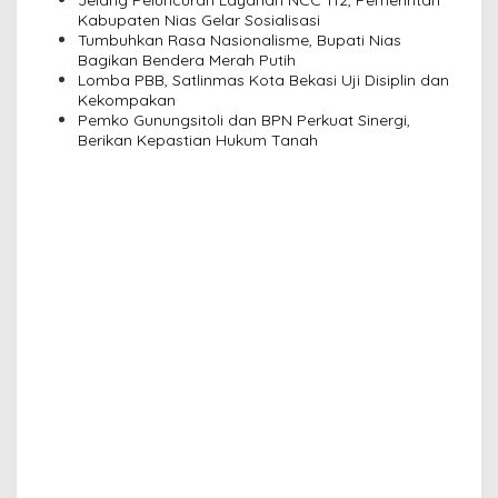
i
Jelang Peluncuran Layanan NCC 112, Pemerintah
Kabupaten Nias Gelar Sosialisasi
o
Tumbuhkan Rasa Nasionalisme, Bupati Nias
n
Bagikan Bendera Merah Putih
Lomba PBB, Satlinmas Kota Bekasi Uji Disiplin dan
Kekompakan
Pemko Gunungsitoli dan BPN Perkuat Sinergi,
Berikan Kepastian Hukum Tanah