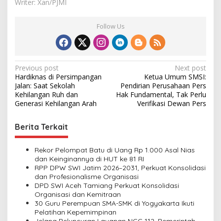
Writer: Xan/PJMI
Follow Us
P
Previous post
Next post
Hardiknas di Persimpangan
Ketua Umum SMSI:
o
Jalan: Saat Sekolah
Pendirian Perusahaan Pers
s
Kehilangan Ruh dan
Hak Fundamental, Tak Perlu
Generasi Kehilangan Arah
Verifikasi Dewan Pers
t
n
Berita Terkait
a
v
Rekor Pelompat Batu di Uang Rp 1.000 Asal Nias
dan Keinginannya di HUT ke 81 RI
i
RPP DPW SWI Jatim 2026–2031, Perkuat Konsolidasi
dan Profesionalisme Organisasi
g
DPD SWI Aceh Tamiang Perkuat Konsolidasi
a
Organisasi dan Kemitraan
30 Guru Perempuan SMA-SMK di Yogyakarta Ikuti
t
Pelatihan Kepemimpinan