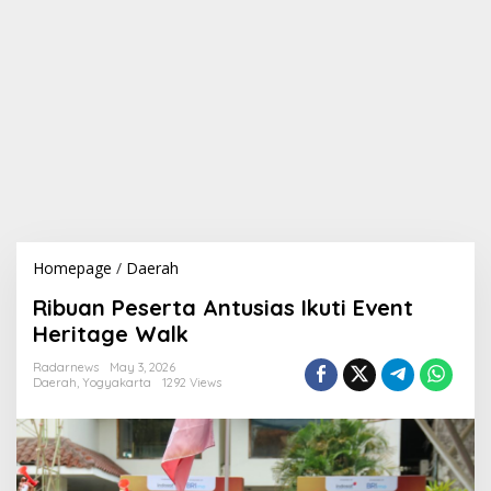
Homepage
/
Daerah
R
i
Ribuan Peserta Antusias Ikuti Event
b
u
Heritage Walk
a
n
Radarnews
May 3, 2026
Daerah
,
Yogyakarta
1292 Views
P
e
s
e
r
t