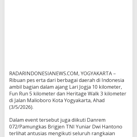
g
e
W
a
l
k
RADARINDONESIANEWS.COM, YOGYAKARTA –
Ribuan pes erta dari berbagai daerah di Indonesia
ambil bagian dalam ajang Lari Jogja 10 kilometer,
Fun Run 5 kilometer dan Heritage Walk 3 kilometer
di Jalan Malioboro Kota Yogyakarta, Ahad
(3/5/2026).
Dalam event tersebut juga diikuti Danrem
072/Pamungkas Brigjen TNI Yuniar Dwi Hantono
terlihat antusias mengikuti seluruh rangkaian