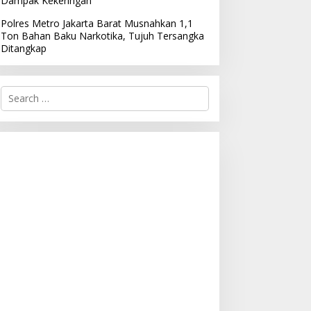
Dampak Kekeringan
Polres Metro Jakarta Barat Musnahkan 1,1
Ton Bahan Baku Narkotika, Tujuh Tersangka
Ditangkap
S
e
a
r
c
h
f
o
r
: