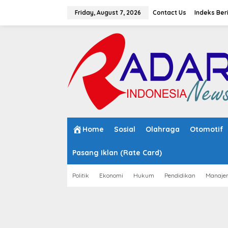
S
k
Friday, August 7, 2026
Contact Us
Indeks Ber
i
p
t
o
c
o
n
t
e
n
t
Home
Sosial
Olahraga
Otomotif
Pasang Iklan (Rate Card)
Politik
Ekonomi
Hukum
Pendidikan
Manaje