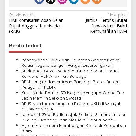
P
Previous post
Next post
HMI Komisariat Adab Gelar
Jartika: Teroris Brutal
o
Rapat Anggota Komisariat
Newzealand Bukti
s
(RAK)
Kemunafikan HAM
t
Berita Terkait
n
a
Pengawasan Pajak dan Pelibatan Aparat: Ketika
v
Relasi Negara dengan Rakyat Dipertanyakan
Anak-Anak Gaza “Sengaja” Ditarget Zionis Israel,
i
Konvensi Hak Anak Tak Berdaya
BBM Langka dan Antrean Panjang: Potret Buram
g
Pelayanan Publik
a
Krisis Murid Baru di SD Negeri: Mengapa Orang Tua
Lebih Memilih Sekolah Swasta?
t
BPJS Kesehatan Jangkau Peserta JKN di Wilayah
i
3T Lewat VIOLA
Ustadz M. Zaaf Fadlan Ajak Perkuat Silaturahmi dan
o
Dukung Pembangunan Masjid di Papua pada
n
Pengajian Yayasan Alimbas Insan Cita
Hijrah: Momentum Membangun Kembali Peradaban
Islam