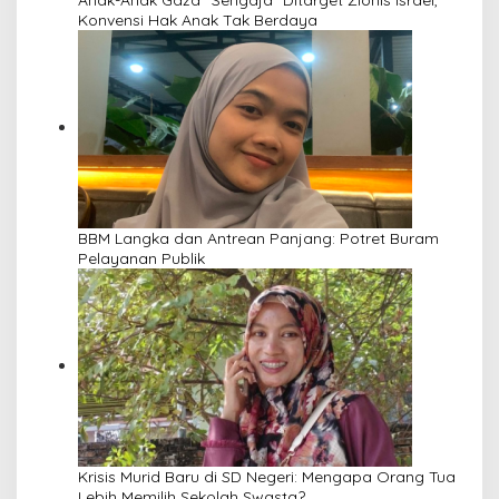
Anak-Anak Gaza “Sengaja” Ditarget Zionis Israel,
Konvensi Hak Anak Tak Berdaya
BBM Langka dan Antrean Panjang: Potret Buram
Pelayanan Publik
Krisis Murid Baru di SD Negeri: Mengapa Orang Tua
Lebih Memilih Sekolah Swasta?