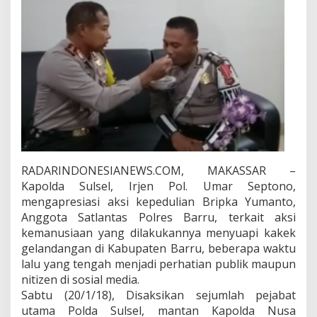
n
t
a
s
P
o
l
r
e
s
B
a
r
RADARINDONESIANEWS.COM, MAKASSAR –
r
Kapolda Sulsel, Irjen Pol. Umar Septono,
u
mengapresiasi aksi kepedulian Bripka Yumanto,
i
n
Anggota Satlantas Polres Barru, terkait aksi
i
kemanusiaan yang dilakukannya menyuapi kakek
D
gelandangan di Kabupaten Barru, beberapa waktu
i
lalu yang tengah menjadi perhatian publik maupun
s
u
nitizen di sosial media.
a
Sabtu (20/1/18), Disaksikan sejumlah pejabat
p
utama Polda Sulsel, mantan Kapolda Nusa
i