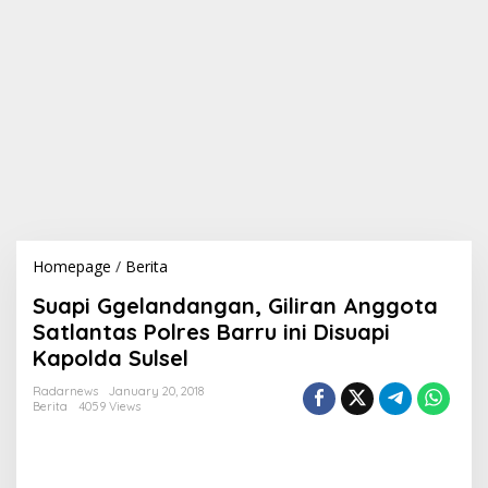
Homepage
/
Berita
S
u
Suapi Ggelandangan, Giliran Anggota
a
p
Satlantas Polres Barru ini Disuapi
i
Kapolda Sulsel
G
g
Radarnews
January 20, 2018
e
Berita
4059 Views
l
a
n
d