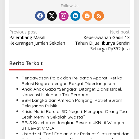
Follow Us
P
Previous post
Next post
Palembang Masih
Keperawanan Gadis 13
o
Kekurangan Jumlah Sekolah
Tahun Dijual Ibunya Sendiri
s
Seharga Rp352 Juta
t
Berita Terkait
n
a
Pengawasan Pajak dan Pelibatan Aparat: Ketika
v
Relasi Negara dengan Rakyat Dipertanyakan
Anak-Anak Gaza “Sengaja” Ditarget Zionis Israel,
i
Konvensi Hak Anak Tak Berdaya
BBM Langka dan Antrean Panjang: Potret Buram
g
Pelayanan Publik
a
Krisis Murid Baru di SD Negeri: Mengapa Orang Tua
Lebih Memilih Sekolah Swasta?
t
BPJS Kesehatan Jangkau Peserta JKN di Wilayah
i
3T Lewat VIOLA
Ustadz M. Zaaf Fadlan Ajak Perkuat Silaturahmi dan
o