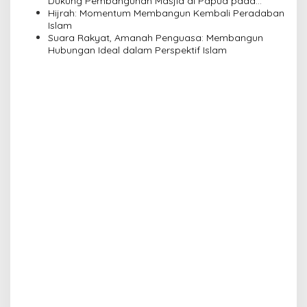
Dukung Pembangunan Masjid di Papua pada
n
Pengajian Yayasan Alimbas Insan Cita
Hijrah: Momentum Membangun Kembali Peradaban
Islam
Suara Rakyat, Amanah Penguasa: Membangun
Hubungan Ideal dalam Perspektif Islam