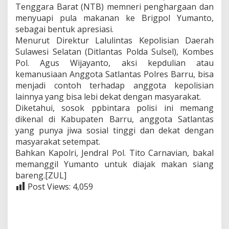
Tenggara Barat (NTB) memneri penghargaan dan
K
menyuapi pula makanan ke Brigpol Yumanto,
a
p
sebagai bentuk apresiasi.
o
Menurut Direktur Lalulintas Kepolisian Daerah
l
Sulawesi Selatan (Ditlantas Polda Sulsel), Kombes
d
Pol. Agus Wijayanto, aksi kepdulian atau
a
S
kemanusiaan Anggota Satlantas Polres Barru, bisa
u
menjadi contoh terhadap anggota kepolisian
l
lainnya yang bisa lebi dekat dengan masyarakat.
s
Diketahui, sosok ppbintara polisi ini memang
e
dikenal di Kabupaten Barru, anggota Satlantas
l
yang punya jiwa sosial tinggi dan dekat dengan
masyarakat setempat.
Bahkan Kapolri, Jendral Pol. Tito Carnavian, bakal
memanggil Yumanto untuk diajak makan siang
bareng.[ZUL]
Post Views:
4,059