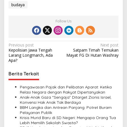
budaya
Follow Us
P
Previous post
Next post
Kepolisian Jawa Tengah
Satpam Timah Temukan
o
Larang Longmarch, Ada
Mayat FG Di Hutan Washray
s
Apa?
t
Berita Terkait
n
a
Pengawasan Pajak dan Pelibatan Aparat: Ketika
v
Relasi Negara dengan Rakyat Dipertanyakan
Anak-Anak Gaza “Sengaja” Ditarget Zionis Israel,
i
Konvensi Hak Anak Tak Berdaya
BBM Langka dan Antrean Panjang: Potret Buram
g
Pelayanan Publik
a
Krisis Murid Baru di SD Negeri: Mengapa Orang Tua
Lebih Memilih Sekolah Swasta?
t