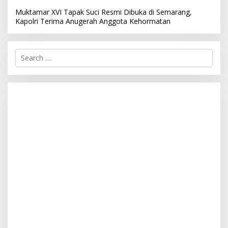
Muktamar XVI Tapak Suci Resmi Dibuka di Semarang,
Kapolri Terima Anugerah Anggota Kehormatan
S
e
a
r
c
h
f
o
r
: