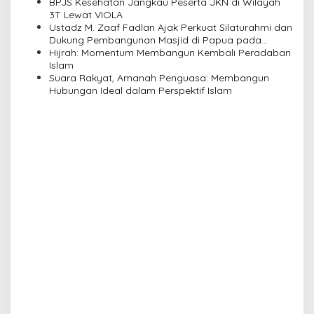
BPJS Kesehatan Jangkau Peserta JKN di Wilayah
i
3T Lewat VIOLA
Ustadz M. Zaaf Fadlan Ajak Perkuat Silaturahmi dan
o
Dukung Pembangunan Masjid di Papua pada
n
Pengajian Yayasan Alimbas Insan Cita
Hijrah: Momentum Membangun Kembali Peradaban
Islam
Suara Rakyat, Amanah Penguasa: Membangun
Hubungan Ideal dalam Perspektif Islam