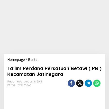
Homepage
/
Berita
T
a
Ta’lim Perdana Persatuan Betawi ( PB )
'
l
Kecamatan Jatinegara
i
m
Radarnews
August 6, 2018
Berita
2953 Views
P
e
r
d
a
n