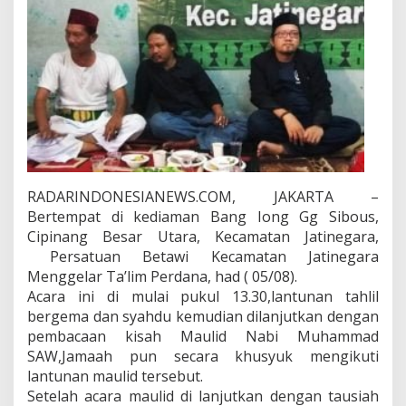
a
t
a
n
J
a
t
i
n
e
g
a
RADARINDONESIANEWS.COM, JAKARTA –
r
Bertempat di kediaman Bang Iong Gg Sibous,
a
Cipinang Besar Utara, Kecamatan Jatinegara,
Persatuan Betawi Kecamatan Jatinegara
Menggelar Ta’lim Perdana, had ( 05/08).
Acara ini di mulai pukul 13.30,lantunan tahlil
bergema dan syahdu kemudian dilanjutkan dengan
pembacaan kisah Maulid Nabi Muhammad
SAW,Jamaah pun secara khusyuk mengikuti
lantunan maulid tersebut.
Setelah acara maulid di lanjutkan dengan tausiah