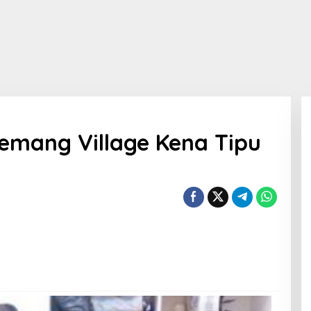
Kemang Village Kena Tipu
R