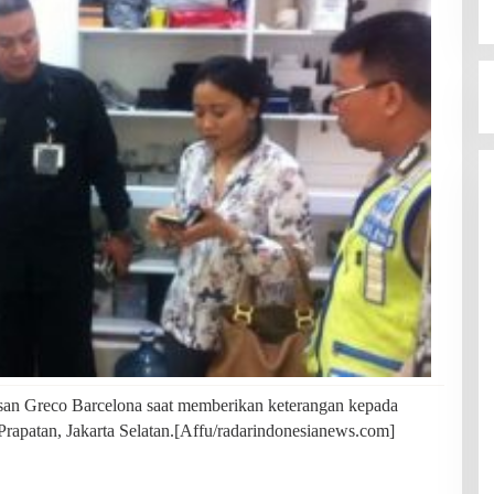
A
D
A
R
I
N
D
O
N
E
S
I
A
N
E
W
S
asan Greco Barcelona saat memberikan keterangan kepada
.
rapatan, Jakarta Selatan.[Affu/radarindonesianews.com]
C
O
M