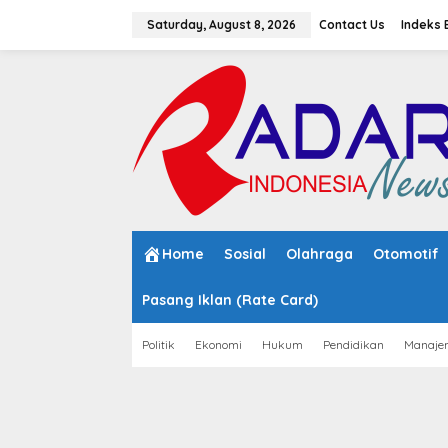
S
k
Saturday, August 8, 2026
Contact Us
Indeks 
i
p
t
o
c
o
n
t
e
n
t
Home
Sosial
Olahraga
Otomotif
Pasang Iklan (Rate Card)
Politik
Ekonomi
Hukum
Pendidikan
Manaje