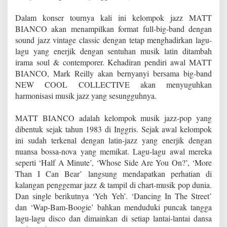
Dalam konser tournya kali ini kelompok jazz MATT
BIANCO akan menampilkan format full-big-band dengan
sound jazz vintage classic dengan tetap menghadirkan lagu-
lagu yang enerjik dengan sentuhan musik latin ditambah
irama soul & contemporer. Kehadiran pendiri awal MATT
BIANCO, Mark Reilly akan bernyanyi bersama big-band
NEW COOL COLLECTIVE akan menyuguhkan
harmonisasi musik jazz yang sesungguhnya.
MATT BIANCO adalah kelompok musik jazz-pop yang
dibentuk sejak tahun 1983 di Inggris. Sejak awal kelompok
ini sudah terkenal dengan latin-jazz yang enerjik dengan
nuansa bossa-nova yang memikat. Lagu-lagu awal mereka
seperti ‘Half A Minute’, ‘Whose Side Are You On?’, ‘More
Than I Can Bear’ langsung mendapatkan perhatian di
kalangan penggemar jazz & tampil di chart-musik pop dunia.
Dan single berikutnya ‘Yeh Yeh’. ‘Dancing In The Street’
dan ‘Wap-Bam-Boogie’ bahkan menduduki puncak tangga
lagu-lagu disco dan dimainkan di setiap lantai-lantai dansa