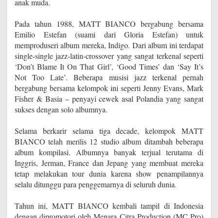
anak muda.
Pada tahun 1988, MATT BIANCO bergabung bersama
Emilio Estefan (suami dari Gloria Estefan) untuk
memproduseri album mereka, Indigo. Dari album ini terdapat
single-single jazz-latin-crossover yang sangat terkenal seperti
‘Don’t Blame It On That Girl’, ‘Good Times’ dan ‘Say It’s
Not Too Late’. Beberapa musisi jazz terkenal pernah
bergabung bersama kelompok ini seperti Jenny Evans, Mark
Fisher & Basia – penyayi cewek asal Polandia yang sangat
sukses dengan solo albumnya.
Selama berkarir selama tiga decade, kelompok MATT
BIANCO telah merilis 12 studio album ditambah beberapa
album kompilasi. Albumnya banyak terjual terutama di
Inggris, Jerman, France dan Jepang yang membuat mereka
tetap melakukan tour dunia karena show penampilannya
selalu ditunggu para penggemarnya di seluruh dunia.
Tahun ini, MATT BIANCO kembali tampil di Indonesia
dengan dipromotori oleh Menara Citra Production (MC Pro)