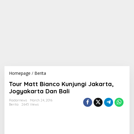
Homepage
/
Berita
T
o
Tour Matt Bianco Kunjungi Jakarta,
u
r
Jogyakarta Dan Bali
M
a
Radarnews
March 24, 2016
Berita
2645 Views
t
t
B
i
a
n