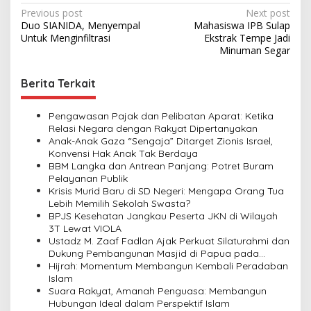
P
Previous post
Next post
Duo SIANIDA, Menyempal
Mahasiswa IPB Sulap
o
Untuk Menginfiltrasi
Ekstrak Tempe Jadi
s
Minuman Segar
t
Berita Terkait
n
a
Pengawasan Pajak dan Pelibatan Aparat: Ketika
v
Relasi Negara dengan Rakyat Dipertanyakan
Anak-Anak Gaza “Sengaja” Ditarget Zionis Israel,
i
Konvensi Hak Anak Tak Berdaya
BBM Langka dan Antrean Panjang: Potret Buram
g
Pelayanan Publik
a
Krisis Murid Baru di SD Negeri: Mengapa Orang Tua
Lebih Memilih Sekolah Swasta?
t
BPJS Kesehatan Jangkau Peserta JKN di Wilayah
i
3T Lewat VIOLA
Ustadz M. Zaaf Fadlan Ajak Perkuat Silaturahmi dan
o
Dukung Pembangunan Masjid di Papua pada
n
Pengajian Yayasan Alimbas Insan Cita
Hijrah: Momentum Membangun Kembali Peradaban
Islam
Suara Rakyat, Amanah Penguasa: Membangun
Hubungan Ideal dalam Perspektif Islam