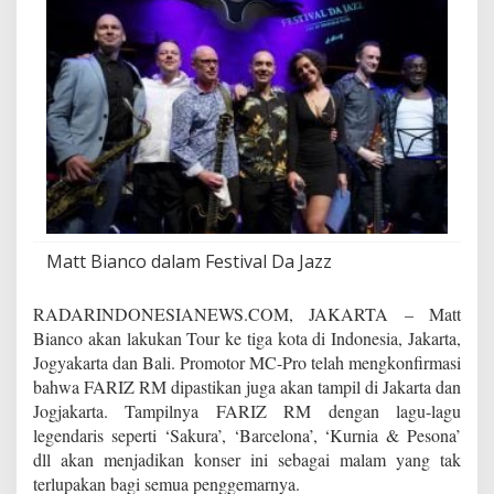
r
t
a
D
a
n
B
a
l
i
Matt Bianco dalam Festival Da Jazz
RADARINDONESIANEWS.COM, JAKARTA – Matt
Bianco akan lakukan Tour ke tiga kota di Indonesia, Jakarta,
Jogyakarta dan Bali. Promotor MC-Pro telah mengkonfirmasi
bahwa FARIZ RM dipastikan juga akan tampil di Jakarta dan
Jogjakarta. Tampilnya FARIZ RM dengan lagu-lagu
legendaris seperti ‘Sakura’, ‘Barcelona’, ‘Kurnia & Pesona’
dll akan menjadikan konser ini sebagai malam yang tak
terlupakan bagi semua penggemarnya.