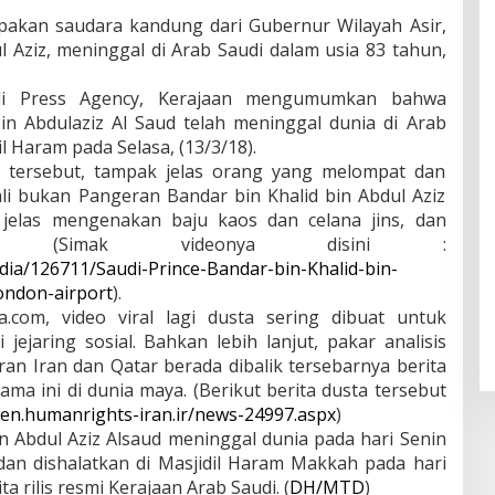
akan saudara kandung dari Gubernur Wilayah Asir,
ul Aziz, meninggal di Arab Saudi dalam usia 83 tahun,
udi Press Agency, Kerajaan mengumumkan bahwa
in Abdulaziz Al Saud telah meninggal dunia di Arab
il Haram pada Selasa, (13/3/18).
l tersebut, tampak jelas orang yang melompat dan
li bukan Pangeran Bandar bin Khalid bin Abdul Aziz
at jelas mengenakan baju kaos dan celana jins, dan
ng. (Simak videonya disini :
dia/126711/Saudi-Prince-Bandar-bin-Khalid-bin-
ondon-airport
).
a.com, video viral lagi dusta sering dibuat untuk
jejaring sosial. Bahkan lebih lanjut, pakar analisis
n Iran dan Qatar berada dibalik tersebarnya berita
ma ini di dunia maya. (Berikut berita dusta tersebut
/en.humanrights-iran.ir/news-24997.aspx
)
n Abdul Aziz Alsaud meninggal dunia pada hari Senin
dan dishalatkan di Masjidil Haram Makkah pada hari
a rilis resmi Kerajaan Arab Saudi. (
DH/MTD
)