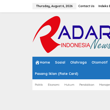
S
k
Thursday, August 6, 2026
Contact Us
Indeks 
i
p
t
o
c
o
n
t
e
n
t
Home
Sosial
Olahraga
Otomotif
Pasang Iklan (Rate Card)
Politik
Ekonomi
Hukum
Pendidikan
Manaje