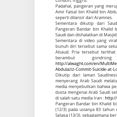
London, Inggris.
n
Padahal, pangeran yang merup
d
a
Amir Faisal bin Khalid bin Abd
r
seperti dilansir dari Aramnes.
a
Sementara dikutip dari Sa
L
Pangeran Bandar bin Khalid b
o
n
Saudi dan dishalatkan di Masjid
d
Sementara di video yang vira
o
bunuh diri tersebut sama seka
n
Alsaud. Pria tersebut terlih
a
berambut gondro
d
a
http://alwaght.com/en/MultiMe
l
Abdulaziz-Commit-Suicide-at-L
a
Dikutip dari laman Saudinesi
h
menyerang Arab Saudi melalui 
H
o
media menyebutkan bahwa pera
a
dusta mengenai Arab Saudi sela
x
di salah satu media Iran :
http:/
Pangeran Bandar bin Khalid bi
(12/3) pada usianya 83 tahun 
Selasa (13/3), sebagaimana berit