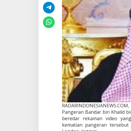
d
a
r
B
i
n
K
h
a
l
i
d
B
u
n
u
h
D
i
r
RADARINDONESIANEWS.COM, 
i
d
Pangeran Bandar bin Khalid bi
i
beredar rekaman video yang
B
kematian pangeran tersebut 
a