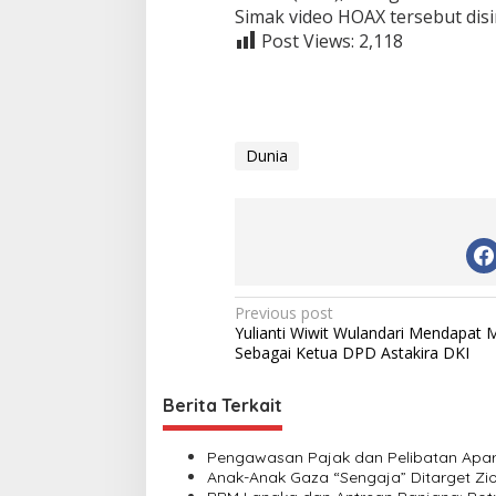
Simak video HOAX tersebut disi
Post Views:
2,118
Dunia
P
Previous post
Yulianti Wiwit Wulandari Mendapat 
o
Sebagai Ketua DPD Astakira DKI
s
t
Berita Terkait
n
Pengawasan Pajak dan Pelibatan Apara
a
Anak-Anak Gaza “Sengaja” Ditarget Zio