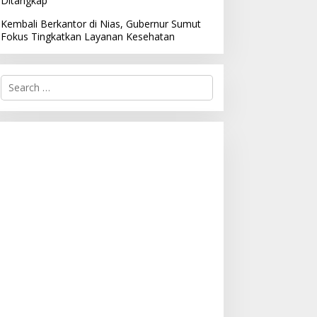
Ditangkap
Kembali Berkantor di Nias, Gubernur Sumut
Fokus Tingkatkan Layanan Kesehatan
S
e
a
r
c
h
f
o
r
: