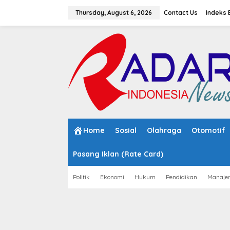
S
k
Thursday, August 6, 2026
Contact Us
Indeks 
i
p
t
o
c
o
n
t
e
n
t
Home
Sosial
Olahraga
Otomotif
Pasang Iklan (Rate Card)
Politik
Ekonomi
Hukum
Pendidikan
Manaje