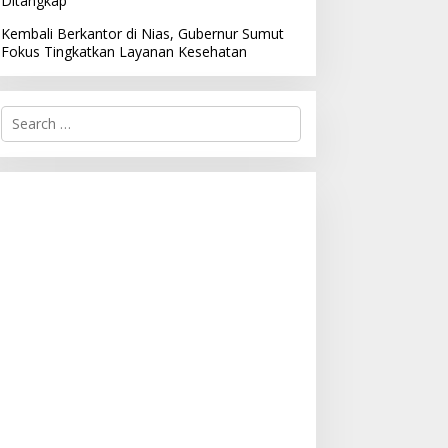
Ditangkap
Kembali Berkantor di Nias, Gubernur Sumut
Fokus Tingkatkan Layanan Kesehatan
S
e
a
r
c
h
f
o
r
: