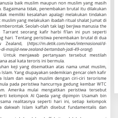
manusia baik muslim maupun non muslim yang masih
n. Bagaimana tidak, penembakan brutal itu dilakukan
idak memiliki kesalahan apalagi melakukan tindakan
muslim yang melakukan ibadah ritual shalat Jumat di
emberontak. Seolah-olah tak lagi berjiwa manusia the
Tarrant seorang kafir harbi fi’lan ini pun seperti
ng hari. Tentang peristiwa penembakan brutal di dua
w Zealand, (
https://m.detik.com/news/internasional/d-
-di-masjid-new-zealand-bertambah-jadi-49-orang
)
? Untuk menjawab pertanyaan tersebut mestilah
na asal kata teroris ini bermula.
uhan keji yang disematkan atas nama umat muslim,
n Islam. Yang diupayakan sedemikian gencar oleh kafir
a Islam dan wajah muslim dengan ciri-ciri terorisme
mula pada peristiwa hancurnya gedung kembar WTC
lam. Amerika mulai mengaitkan peristiwa tersebut
erti kelompok Al Qaeda yang dipimpin Usamah bin
sama realitasnya seperti hari ini, setiap kelompok
 dakwah Islam kaffah disebut fundamentalis dan