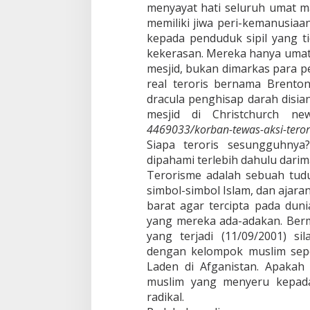
s
menyayat hati seluruh umat 
m
memiliki jiwa peri-kemanusiaa
e
kepada penduduk sipil yang t
D
kekerasan. Mereka hanya umat 
a
n
mesjid, bukan dimarkas para p
H
real teroris bernama Brenton 
A
dracula penghisap darah disia
M
mesjid di Christchurch ne
4469033/korban-tewas-aksi-teror
Siapa teroris sesungguhnya
dipahami terlebih dahulu darima
Terorisme adalah sebuah tud
simbol-simbol Islam, dan ajara
barat agar tercipta pada duni
yang mereka ada-adakan. Ber
yang terjadi (11/09/2001) si
dengan kelompok muslim sep
Laden di Afganistan. Apakah 
muslim yang menyeru kepada
radikal.