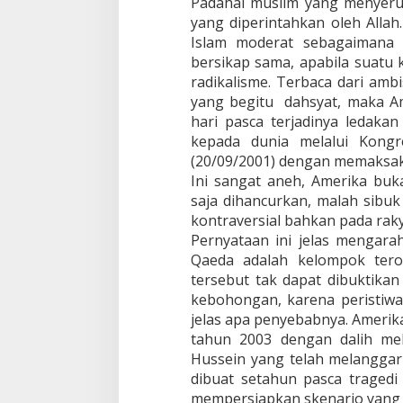
Padahal muslim yang menyeruk
yang diperintahkan oleh Alla
Islam moderat sebagaimana 
bersikap sama, apabila suatu
radikalisme. Terbaca dari am
yang begitu dahsyat, maka A
hari pasca terjadinya ledak
kepada dunia melalui Kongr
(20/09/2001) dengan memaksakan
Ini sangat aneh, Amerika buk
saja dihancurkan, malah sibu
kontraversial bahkan pada raky
Pernyataan ini jelas mengar
Qaeda adalah kelompok teror
tersebut tak dapat dibuktika
kebohongan, karena peristiwa
jelas apa penyebabnya. Ameri
tahun 2003 dengan dalih me
Hussein yang telah melanggar
dibuat setahun pasca traged
mempersiapkan skenario yang s