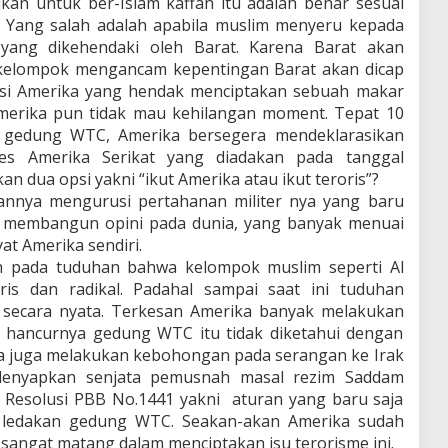
an untuk ber-Islam kaffah itu adalah benar sesuai
h. Yang salah adalah apabila muslim menyeru kepada
yang dikehendaki oleh Barat. Karena Barat akan
 kelompok mengancam kepentingan Barat akan dicap
bisi Amerika yang hendak menciptakan sebuah makar
merika pun tidak mau kehilangan moment. Tepat 10
an gedung WTC, Amerika bersegera mendeklarasikan
es Amerika Serikat yang diadakan pada tanggal
 dua opsi yakni “ikut Amerika atau ikut teroris”?
annya mengurusi pertahanan militer nya yang baru
k membangun opini pada dunia, yang banyak menuai
at Amerika sendiri.
ah pada tuduhan bahwa kelompok muslim seperti Al
is dan radikal. Padahal sampai saat ini tuduhan
n secara nyata. Terkesan Amerika banyak melakukan
 hancurnya gedung WTC itu tidak diketahui dengan
ka juga melakukan kebohongan pada serangan ke Irak
lenyapkan senjata pemusnah masal rezim Saddam
 Resolusi PBB No.1441 yakni aturan yang baru saja
i ledakan gedung WTC. Seakan-akan Amerika sudah
angat matang dalam menciptakan isu terorisme ini.