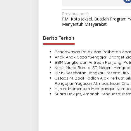
P
Previous post
PMI Kota Jaksel, Buatlah Program Y
o
Menyentuh Masyarakat.
s
t
Berita Terkait
n
Pengawasan Pajak dan Pelibatan Apara
a
Anak-Anak Gaza “Sengaja” Ditarget Zio
v
BBM Langka dan Antrean Panjang: Potr
Krisis Murid Baru di SD Negeri: Menga
i
BPJS Kesehatan Jangkau Peserta JKN 
Ustadz M. Zaaf Fadlan Ajak Perkuat 
g
Pengajian Yayasan Alimbas Insan Cita
a
Hijrah: Momentum Membangun Kembal
Suara Rakyat, Amanah Penguasa: Memb
t
i
o
n