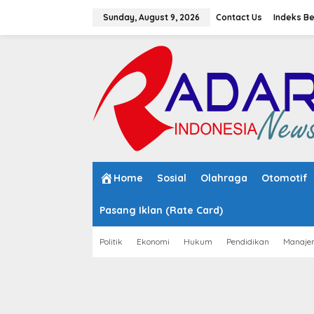
S
k
Sunday, August 9, 2026
Contact Us
Indeks Be
i
p
t
o
c
o
n
t
e
n
t
Home
Sosial
Olahraga
Otomotif
Pasang Iklan (Rate Card)
Politik
Ekonomi
Hukum
Pendidikan
Manaje