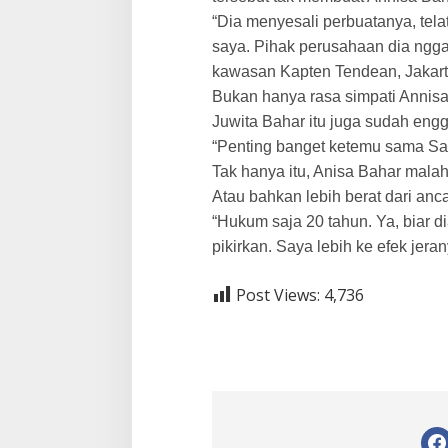
n
“Dia menyesali perbuatanya, tela
P
e
saya. Pihak perusahaan dia ngga
n
kawasan Kapten Tend
ean, Jakar
j
a
Bukan hanya rasa simpati Annisa
r
Juwita Bahar itu juga sudah en
a
“Penting banget ketemu sama San
Tak hanya itu, Anisa Bahar mala
Atau bahkan lebih berat dari an
“Hukum saja 20 tahun. Ya, biar di
pikirkan. Saya lebih ke efek jera
Post Views:
4,736