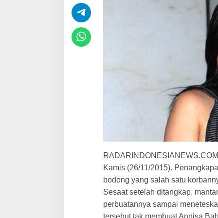
p
S
a
n
d
y
T
u
m
i
w
a
D
i
h
u
k
u
RADARINDONESIANEWS.COM, San
m
2
Kamis (26/11/2015). Penangkapan
0
bodong yang salah satu korbanny
T
Sesaat setelah ditangkap, mant
a
h
perbuatannya sampai meneteskan
u
tersebut tak membuat Annisa Bah