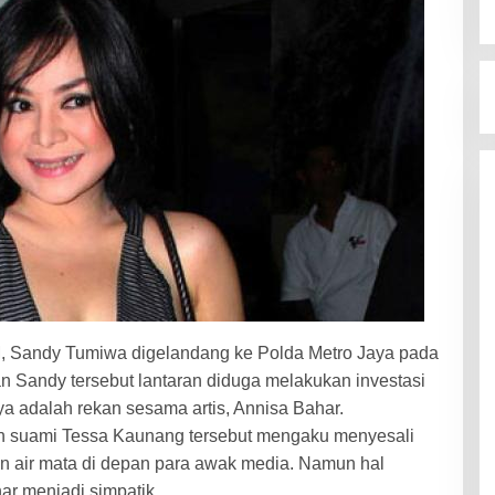
dy Tumiwa digelandang ke Polda Metro Jaya pada
 Sandy tersebut lantaran diduga melakukan investasi
a adalah rekan sesama artis, Annisa Bahar.
an suami Tessa Kaunang tersebut mengaku menyesali
 air mata di depan para awak media. Namun hal
ar menjadi simpatik.