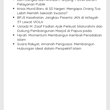
g
Pelayanan Publik
a
Krisis Murid Baru di SD Negeri: Mengapa Orang Tua
Lebih Memilih Sekolah Swasta?
t
BPJS Kesehatan Jangkau Peserta JKN di Wilayah
i
3T Lewat VIOLA
Ustadz M. Zaaf Fadlan Ajak Perkuat Silaturahmi dan
o
Dukung Pembangunan Masjid di Papua pada
n
Pengajian Yayasan Alimbas Insan Cita
Hijrah: Momentum Membangun Kembali Peradaban
Islam
Suara Rakyat, Amanah Penguasa: Membangun
Hubungan Ideal dalam Perspektif Islam