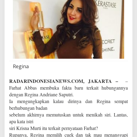
t
i
d
u
r
i
F
a
r
h
a
t
Regina
S
e
RADARINDONESIANEWS.COM, JAKARTA –
–
b
e
Farhat Abbas membuka fakta baru terkait hubungannya
l
dengan Regina Andriane Saputri.
u
Ia mengungkapkan kalau dirinya dan Regina sempat
m
berhubungan badan
N
sebelum akhirnya memutuskan untuk menikah siri. Lantas,
i
k
apa kata istri
a
siri Krisna Murti itu terkait pernyataan Farhat?
h
Rupanya, Regina memilih cuek dan tak mau menanggapi
?