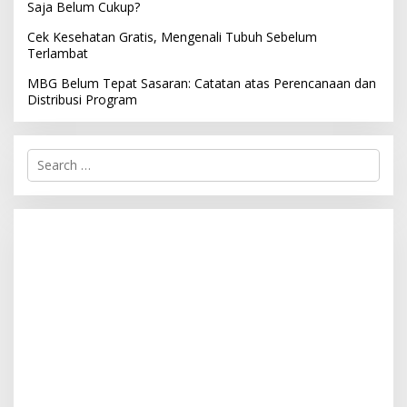
Saja Belum Cukup?
Cek Kesehatan Gratis, Mengenali Tubuh Sebelum
Terlambat
MBG Belum Tepat Sasaran: Catatan atas Perencanaan dan
Distribusi Program
S
e
a
r
c
h
f
o
r
: