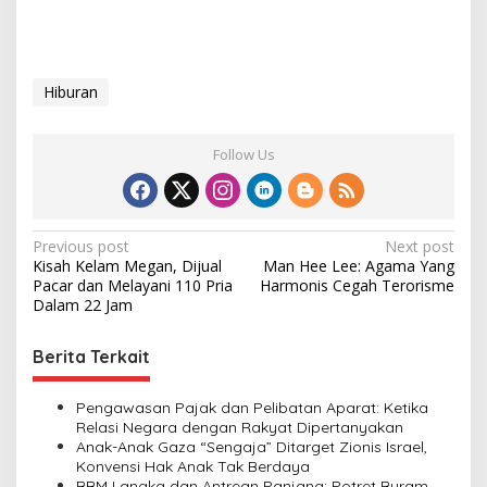
Hiburan
Follow Us
P
Previous post
Next post
Kisah Kelam Megan, Dijual
Man Hee Lee: Agama Yang
o
Pacar dan Melayani 110 Pria
Harmonis Cegah Terorisme
s
Dalam 22 Jam
t
Berita Terkait
n
a
Pengawasan Pajak dan Pelibatan Aparat: Ketika
v
Relasi Negara dengan Rakyat Dipertanyakan
Anak-Anak Gaza “Sengaja” Ditarget Zionis Israel,
i
Konvensi Hak Anak Tak Berdaya
BBM Langka dan Antrean Panjang: Potret Buram