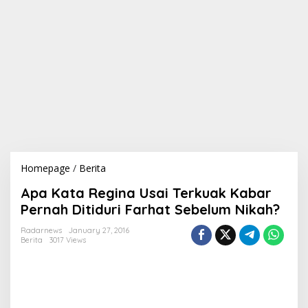
Homepage
/
Berita
A
p
Apa Kata Regina Usai Terkuak Kabar
a
K
Pernah Ditiduri Farhat Sebelum Nikah?
a
t
Radarnews
January 27, 2016
Berita
3017 Views
a
R
e
g
i
n