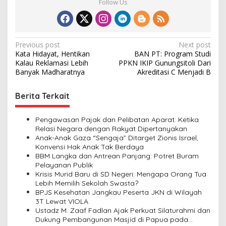
Follow Us
P
Previous post
Next post
Kata Hidayat, Hentikan
BAN PT: Program Studi
o
Kalau Reklamasi Lebih
PPKN IKIP Gunungsitoli Dari
s
Banyak Madharatnya
Akreditasi C Menjadi B
t
Berita Terkait
n
a
Pengawasan Pajak dan Pelibatan Aparat: Ketika
v
Relasi Negara dengan Rakyat Dipertanyakan
Anak-Anak Gaza “Sengaja” Ditarget Zionis Israel,
i
Konvensi Hak Anak Tak Berdaya
BBM Langka dan Antrean Panjang: Potret Buram
g
Pelayanan Publik
a
Krisis Murid Baru di SD Negeri: Mengapa Orang Tua
Lebih Memilih Sekolah Swasta?
t
BPJS Kesehatan Jangkau Peserta JKN di Wilayah
i
3T Lewat VIOLA
Ustadz M. Zaaf Fadlan Ajak Perkuat Silaturahmi dan
o
Dukung Pembangunan Masjid di Papua pada