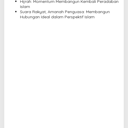
n
Pengajian Yayasan Alimbas Insan Cita
Hijrah: Momentum Membangun Kembali Peradaban
Islam
Suara Rakyat, Amanah Penguasa: Membangun
Hubungan Ideal dalam Perspektif Islam