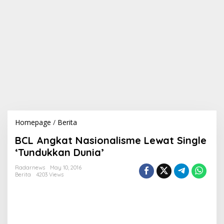
Homepage
/
Berita
B
C
BCL Angkat Nasionalisme Lewat Single
L
A
‘Tundukkan Dunia’
n
g
Radarnews
May 10, 2016
Berita
4203 Views
k
a
t
N
a
s