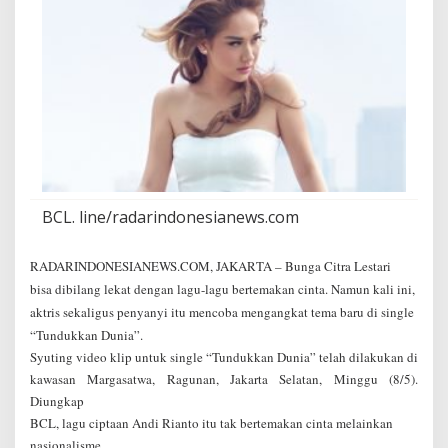
u
k
k
a
n
D
u
n
i
a
'
BCL. line/radarindonesianews.com
RADARINDONESIANEWS.COM, JAKARTA – Bunga Citra Lestari
bisa dibilang lekat dengan lagu-lagu bertemakan cinta. Namun kali ini,
aktris sekaligus penyanyi itu mencoba mengangkat tema baru di single
“Tundukkan Dunia”.
Syuting video klip untuk single “Tundukkan Dunia” telah dilakukan di
kawasan Margasatwa, Ragunan, Jakarta Selatan, Minggu (8/5).
Diungkap
BCL, lagu ciptaan Andi Rianto itu tak bertemakan cinta melainkan
nasionalisme.