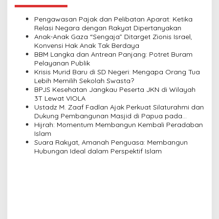
a
v
Pengawasan Pajak dan Pelibatan Aparat: Ketika
Relasi Negara dengan Rakyat Dipertanyakan
i
Anak-Anak Gaza “Sengaja” Ditarget Zionis Israel,
Konvensi Hak Anak Tak Berdaya
g
BBM Langka dan Antrean Panjang: Potret Buram
a
Pelayanan Publik
Krisis Murid Baru di SD Negeri: Mengapa Orang Tua
t
Lebih Memilih Sekolah Swasta?
i
BPJS Kesehatan Jangkau Peserta JKN di Wilayah
3T Lewat VIOLA
o
Ustadz M. Zaaf Fadlan Ajak Perkuat Silaturahmi dan
n
Dukung Pembangunan Masjid di Papua pada
Pengajian Yayasan Alimbas Insan Cita
Hijrah: Momentum Membangun Kembali Peradaban
Islam
Suara Rakyat, Amanah Penguasa: Membangun
Hubungan Ideal dalam Perspektif Islam