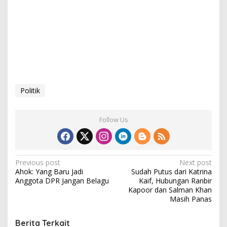
Politik
Follow Us
P
Previous post
Next post
Ahok: Yang Baru Jadi
Sudah Putus dari Katrina
o
Anggota DPR Jangan Belagu
Kaif, Hubungan Ranbir
s
Kapoor dan Salman Khan
Masih Panas
t
n
Berita Terkait