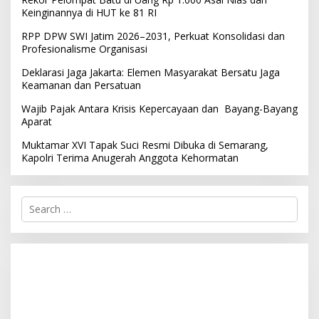
Keinginannya di HUT ke 81 RI
RPP DPW SWI Jatim 2026–2031, Perkuat Konsolidasi dan
Profesionalisme Organisasi
Deklarasi Jaga Jakarta: Elemen Masyarakat Bersatu Jaga
Keamanan dan Persatuan
Wajib Pajak Antara Krisis Kepercayaan dan Bayang-Bayang
Aparat
Muktamar XVI Tapak Suci Resmi Dibuka di Semarang,
Kapolri Terima Anugerah Anggota Kehormatan
S
e
a
r
c
h
f
o
r
: