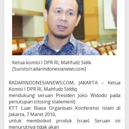
n
a
n
I
n
d
o
n
e
s
i
a
Ketua komisi I DPR RI, Mahfudz Sidik.
[Suroto/radarindonesianews.com]
RADARINDONESIANEWS.COM, JAKARTA – Ketua
Komisi I DPR RI, Mahfudz Siddiq
mendukung seruan Presiden Joko Widodo pada
penutupan (closing statement)
KTT Luar Biasa Organisasi Konferensi Islam di
Jakarta, 7 Maret 2016,
untuk memboikot produk Israel. Seruan ini
menurutnya tidak akan