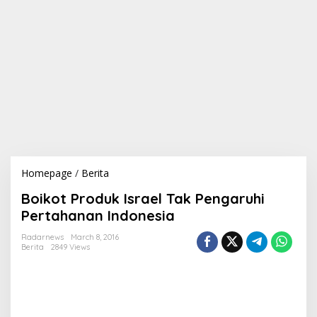
Homepage
/
Berita
B
o
Boikot Produk Israel Tak Pengaruhi
i
k
Pertahanan Indonesia
o
t
Radarnews
March 8, 2016
Berita
2849 Views
P
r
o
d
u
k