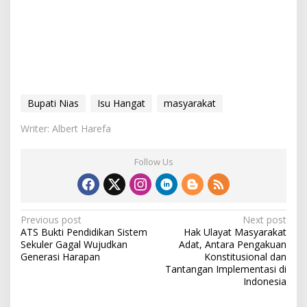
Bupati Nias
Isu Hangat
masyarakat
Writer: Albert Harefa
Follow Us
P
Previous post
Next post
ATS Bukti Pendidikan Sistem
Hak Ulayat Masyarakat
o
Sekuler Gagal Wujudkan
Adat, Antara Pengakuan
s
Generasi Harapan
Konstitusional dan
Tantangan Implementasi di
t
Indonesia
n