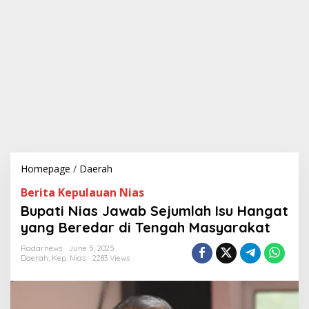
Homepage
/
Daerah
B
u
Berita Kepulauan Nias
p
a
Bupati Nias Jawab Sejumlah Isu Hangat
t
yang Beredar di Tengah Masyarakat
i
N
Radarnews
June 5, 2025
i
Daerah
,
Kep. Nias
2283 Views
a
s
J
a