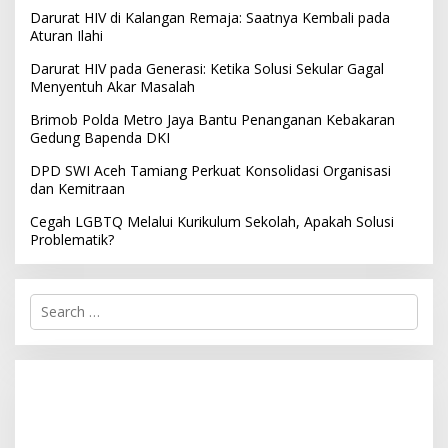
Darurat HIV di Kalangan Remaja: Saatnya Kembali pada
Aturan Ilahi
Darurat HIV pada Generasi: Ketika Solusi Sekular Gagal
Menyentuh Akar Masalah
Brimob Polda Metro Jaya Bantu Penanganan Kebakaran
Gedung Bapenda DKI
DPD SWI Aceh Tamiang Perkuat Konsolidasi Organisasi
dan Kemitraan
Cegah LGBTQ Melalui Kurikulum Sekolah, Apakah Solusi
Problematik?
S
e
a
r
c
h
f
o
r