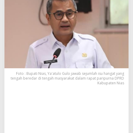
w
a
b
S
e
j
u
m
l
a
h
I
s
u
Foto : Bupati Nias, Ya'atulo Gulo jawab sejumlah isu hangat yang
H
tengah beredar di tengah masyarakat dalam rapat paripurna DPRD
Kabupaten Nias
a
n
g
a
t
y
a
n
g
B