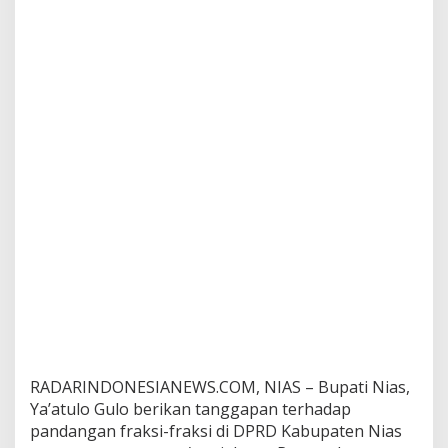
e
r
e
d
a
r
d
i
T
e
n
g
a
h
M
a
s
y
a
r
a
RADARINDONESIANEWS.COM, NIAS – Bupati Nias,
k
Ya’atulo Gulo berikan tanggapan terhadap
a
t
pandangan fraksi-fraksi di DPRD Kabupaten Nias