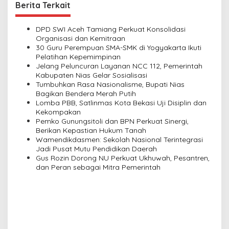
Berita Terkait
a
v
DPD SWI Aceh Tamiang Perkuat Konsolidasi
i
Organisasi dan Kemitraan
30 Guru Perempuan SMA-SMK di Yogyakarta Ikuti
g
Pelatihan Kepemimpinan
a
Jelang Peluncuran Layanan NCC 112, Pemerintah
Kabupaten Nias Gelar Sosialisasi
t
Tumbuhkan Rasa Nasionalisme, Bupati Nias
i
Bagikan Bendera Merah Putih
Lomba PBB, Satlinmas Kota Bekasi Uji Disiplin dan
o
Kekompakan
n
Pemko Gunungsitoli dan BPN Perkuat Sinergi,
Berikan Kepastian Hukum Tanah
Wamendikdasmen: Sekolah Nasional Terintegrasi
Jadi Pusat Mutu Pendidikan Daerah
Gus Rozin Dorong NU Perkuat Ukhuwah, Pesantren,
dan Peran sebagai Mitra Pemerintah