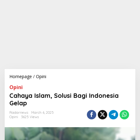
Homepage
/
Opini
C
a
Opini
h
a
Cahaya Islam, Solusi Bagi Indonesia
y
Gelap
a
I
Radarnews
March 6, 2025
s
Opini
3625 Views
l
a
m
,