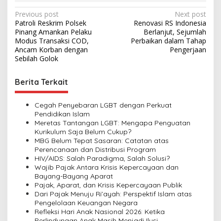
P
Previous post
Next post
Patroli Reskrim Polsek
Renovasi RS Indonesia
o
Pinang Amankan Pelaku
Berlanjut, Sejumlah
s
Modus Transaksi COD,
Perbaikan dalam Tahap
Ancam Korban dengan
Pengerjaan
t
Sebilah Golok
n
Berita Terkait
a
v
Cegah Penyebaran LGBT dengan Perkuat
i
Pendidikan Islam
Meretas Tantangan LGBT: Mengapa Penguatan
g
Kurikulum Saja Belum Cukup?
a
MBG Belum Tepat Sasaran: Catatan atas
Perencanaan dan Distribusi Program
t
HIV/AIDS: Salah Paradigma, Salah Solusi?
i
Wajib Pajak Antara Krisis Kepercayaan dan
Bayang-Bayang Aparat
o
Pajak, Aparat, dan Krisis Kepercayaan Publik
n
Dari Pajak Menuju Ri’ayah: Perspektif Islam atas
Pengelolaan Keuangan Negara
Refleksi Hari Anak Nasional 2026: Ketika
Perlindungan Anak Masih Menjadi Ilusi