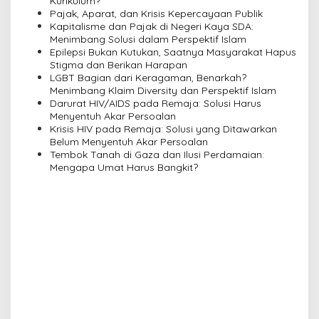
Kurikulum?
i
Pajak, Aparat, dan Krisis Kepercayaan Publik
Kapitalisme dan Pajak di Negeri Kaya SDA:
g
Menimbang Solusi dalam Perspektif Islam
a
Epilepsi Bukan Kutukan, Saatnya Masyarakat Hapus
Stigma dan Berikan Harapan
t
LGBT Bagian dari Keragaman, Benarkah?
i
Menimbang Klaim Diversity dan Perspektif Islam
Darurat HIV/AIDS pada Remaja: Solusi Harus
o
Menyentuh Akar Persoalan
n
Krisis HIV pada Remaja: Solusi yang Ditawarkan
Belum Menyentuh Akar Persoalan
Tembok Tanah di Gaza dan Ilusi Perdamaian:
Mengapa Umat Harus Bangkit?