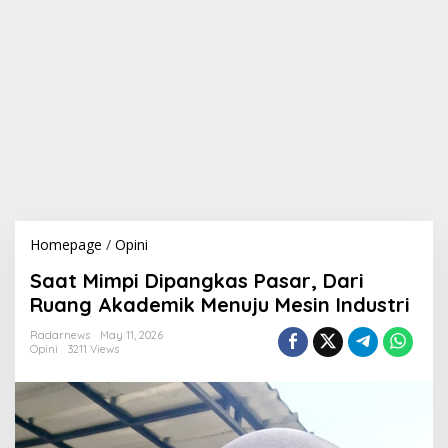
Homepage
/
Opini
S
a
Saat Mimpi Dipangkas Pasar, Dari
a
t
Ruang Akademik Menuju Mesin Industri
M
i
Radarnews
May 11, 2026
Opini
3211 Views
m
p
i
D
i
p