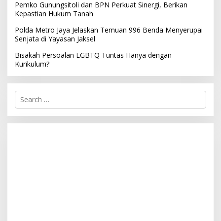
Pemko Gunungsitoli dan BPN Perkuat Sinergi, Berikan
Kepastian Hukum Tanah
Polda Metro Jaya Jelaskan Temuan 996 Benda Menyerupai
Senjata di Yayasan Jaksel
Bisakah Persoalan LGBTQ Tuntas Hanya dengan
Kurikulum?
S
e
a
r
c
h
f
o
r
: