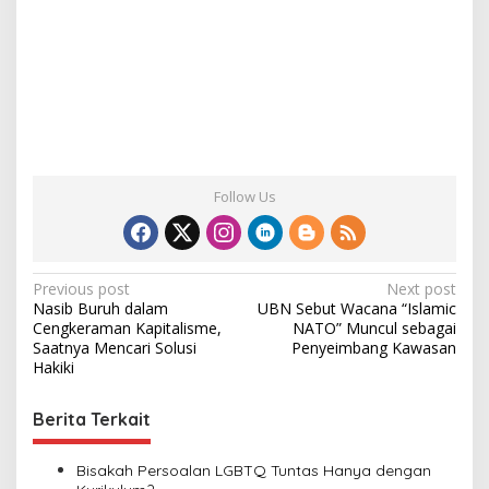
Follow Us
P
Previous post
Next post
Nasib Buruh dalam
UBN Sebut Wacana “Islamic
o
Cengkeraman Kapitalisme,
NATO” Muncul sebagai
s
Saatnya Mencari Solusi
Penyeimbang Kawasan
Hakiki
t
n
Berita Terkait
a
v
Bisakah Persoalan LGBTQ Tuntas Hanya dengan