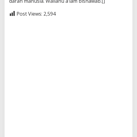
darah manusia. Wallahu a’lam bishawab.[]
Post Views:
2,594