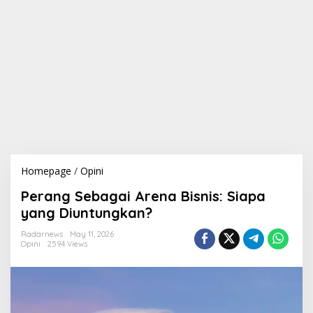
Homepage
/
Opini
P
e
Perang Sebagai Arena Bisnis: Siapa
r
a
yang Diuntungkan?
n
g
Radarnews
May 11, 2026
Opini
2594 Views
S
e
b
a
g
a