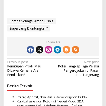
Perang Sebagai Arena Bisnis
Siapa yang Diuntungkan?
Follow Us
P
Previous post
Next post
Penutupan Prodi: Mau
Polisi Tangkap Tiga Pelaku
o
Dibawa Kemana Arah
Pengeroyokan di Pasar
s
Pendidikan?
Lama Tangerang
t
Berita Terkait
n
a
Pajak, Aparat, dan Krisis Kepercayaan Publik
v
Kapitalisme dan Pajak di Negeri Kaya SDA:
Menimbang Solusi dalam Perspektif Islam