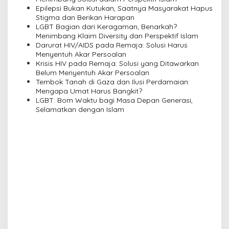
i
Epilepsi Bukan Kutukan, Saatnya Masyarakat Hapus
Stigma dan Berikan Harapan
g
LGBT Bagian dari Keragaman, Benarkah?
a
Menimbang Klaim Diversity dan Perspektif Islam
Darurat HIV/AIDS pada Remaja: Solusi Harus
t
Menyentuh Akar Persoalan
i
Krisis HIV pada Remaja: Solusi yang Ditawarkan
Belum Menyentuh Akar Persoalan
o
Tembok Tanah di Gaza dan Ilusi Perdamaian:
n
Mengapa Umat Harus Bangkit?
LGBT: Bom Waktu bagi Masa Depan Generasi,
Selamatkan dengan Islam