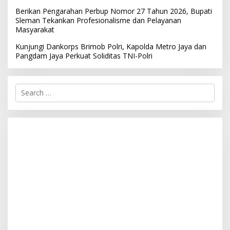
Berikan Pengarahan Perbup Nomor 27 Tahun 2026, Bupati
Sleman Tekankan Profesionalisme dan Pelayanan
Masyarakat
Kunjungi Dankorps Brimob Polri, Kapolda Metro Jaya dan
Pangdam Jaya Perkuat Soliditas TNI-Polri
S
e
a
r
c
h
f
o
r
: